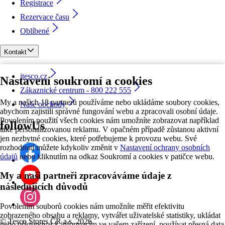
Registrace
Rezervace času
Oblíbené
Kontakt
itesco.cz
Nastavení soukromí a cookies
Zákaznické centrum - 800 222 555
My a našich 18 partnerů používáme nebo ukládáme soubory cookies,
Naše obchody
abychom zajistili správné fungování webu a zpracovali osobní údaje.
Povolením použití všech cookies nám umožníte zobrazovat například
followUs
také personalizovanou reklamu. V opačném případě zůstanou aktivní
jen nezbytné cookies, které potřebujeme k provozu webu. Své
rozhodnutí můžete kdykoliv změnit v
Nastavení ochrany osobních
údajů
nebo kliknutím na odkaz Soukromí a cookies v patičce webu.
My a naši partneři zpracováváme údaje z
následujících důvodů
Povolením souborů cookies nám umožníte měřit efektivitu
zobrazeného obsahu a reklamy, vytvářet uživatelské statistiky, ukládat
©
Tesco Stores ČR a.s. 2026
nebo přistupovat k informacím ve vašem zařízení, používat přesná data