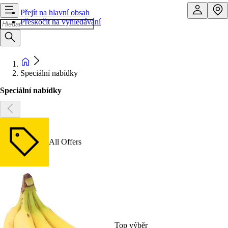
Přejít na hlavní obsah
Přeskočit na vyhledávání
Speciální nabídky
Speciální nabídky
All Offers
Top výběr