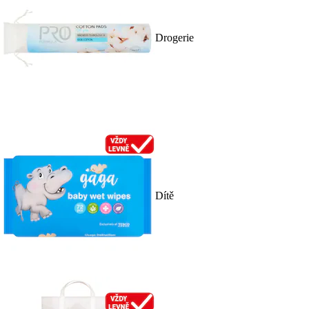
Drogerie
Dítě