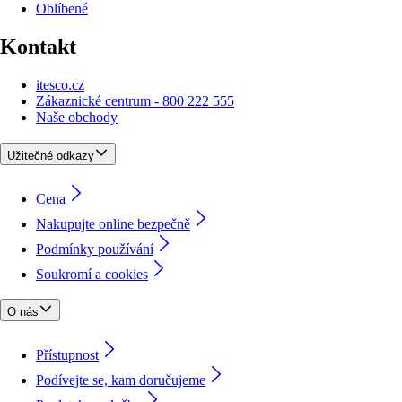
Oblíbené
Kontakt
itesco.cz
Zákaznické centrum - 800 222 555
Naše obchody
Užitečné odkazy
Cena
Nakupujte online bezpečně
Podmínky používání
Soukromí a cookies
O nás
Přístupnost
Podívejte se, kam doručujeme