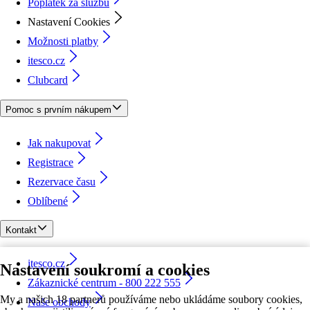
Poplatek za službu
Nastavení Cookies
Možnosti platby
itesco.cz
Clubcard
Pomoc s prvním nákupem
Jak nakupovat
Registrace
Rezervace času
Oblíbené
Kontakt
itesco.cz
Nastavení soukromí a cookies
Zákaznické centrum - 800 222 555
My a našich 18 partnerů používáme nebo ukládáme soubory cookies,
Naše obchody