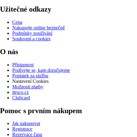
Užitečné odkazy
Cena
Nakupujte online bezpečně
Podmínky používání
Soukromí a cookies
O nás
Přístupnost
Podívejte se, kam doručujeme
Poplatek za službu
Nastavení Cookies
Možnosti platby
itesco.cz
Clubcard
Pomoc s prvním nákupem
Jak nakupovat
Registrace
Rezervace času