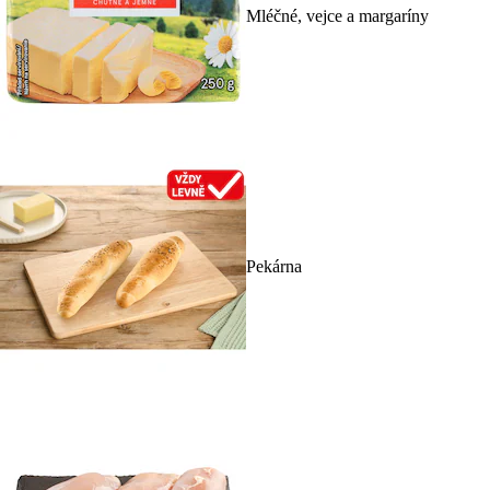
Mléčné, vejce a margaríny
Pekárna