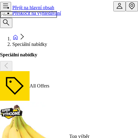
Přejít na hlavní obsah
Přeskočit na vyhledávání
Speciální nabídky
Speciální nabídky
All Offers
Top výběr