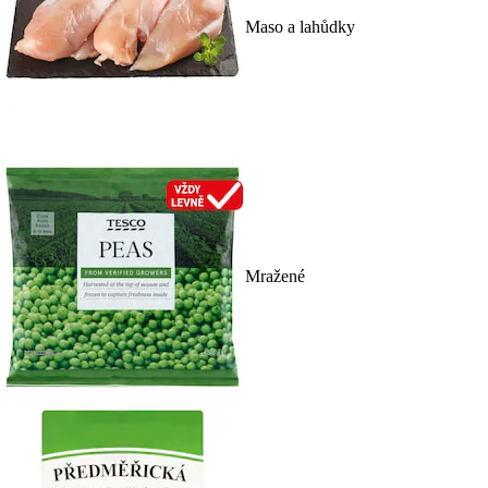
Maso a lahůdky
Mražené