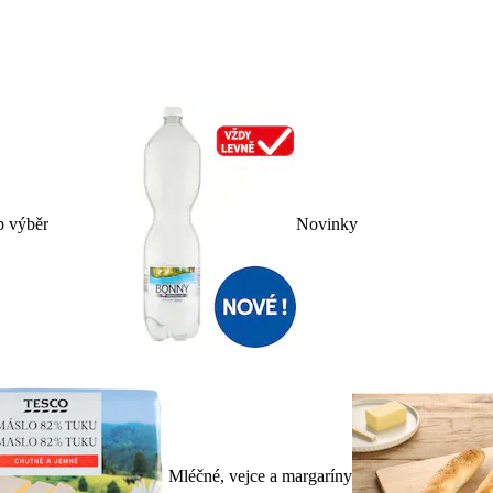
p výběr
Novinky
Mléčné, vejce a margaríny