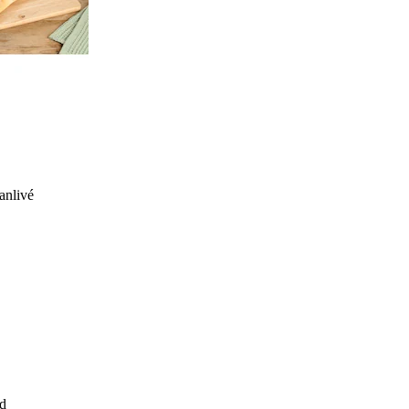
anlivé
d