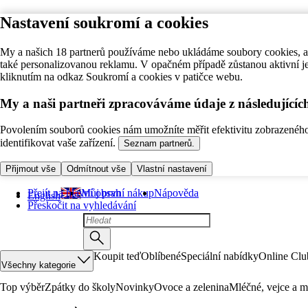
Nastavení soukromí a cookies
My a našich 18 partnerů používáme nebo ukládáme soubory cookies, ab
také personalizovanou reklamu. V opačném případě zůstanou aktivní j
kliknutím na odkaz Soukromí a cookies v patičce webu.
My a naši partneři zpracováváme údaje z následující
Povolením souborů cookies nám umožníte měřit efektivitu zobrazeného o
identifikovat vaše zařízení.
Seznam partnerů.
Přijmout vše
Odmítnout vše
Vlastní nastavení
Přejít na hlavní obsah
Můj první nákup
Nápověda
English
Přeskočit na vyhledávání
Koupit teď
Oblíbené
Speciální nabídky
Online Clu
Všechny kategorie
Top výběr
Zpátky do školy
Novinky
Ovoce a zelenina
Mléčné, vejce a m