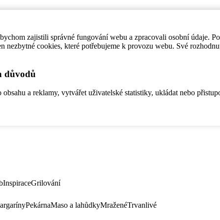
ychom zajistili správné fungování webu a zpracovali osobní údaje. P
en nezbytné cookies, které potřebujeme k provozu webu. Své rozhodnu
ch důvodů
bsahu a reklamy, vytvářet uživatelské statistiky, ukládat nebo přistup
b
Inspirace
Grilování
argaríny
Pekárna
Maso a lahůdky
Mražené
Trvanlivé