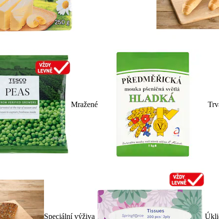
Mražené
Trv
Speciální výživa
Úkli