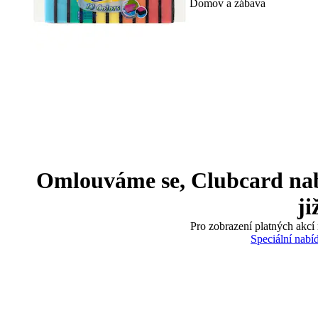
Domov a zábava
Omlouváme se, Clubcard nabíd
ji
Pro zobrazení platných akcí 
Speciální nabí