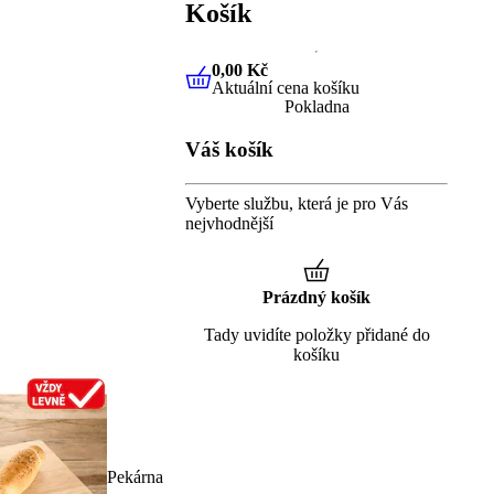
Košík
0,00 Kč
Aktuální cena košíku
0,00 Kč
Aktuální cena košíku
Pokladna
Váš košík
Vyberte službu, která je pro Vás
nejvhodnější
Prázdný košík
Tady uvidíte položky přidané do
košíku
Pekárna