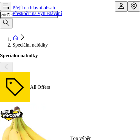
Přejít na hlavní obsah
Přeskočit na vyhledávání
Speciální nabídky
Speciální nabídky
All Offers
Top výběr