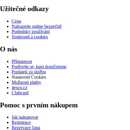
Užitečné odkazy
Cena
Nakupujte online bezpečně
Podmínky používání
Soukromí a cookies
O nás
Přístupnost
Podívejte se, kam doručujeme
Poplatek za službu
Nastavení Cookies
Možnosti platby
itesco.cz
Clubcard
Pomoc s prvním nákupem
Jak nakupovat
Registrace
Rezervace času