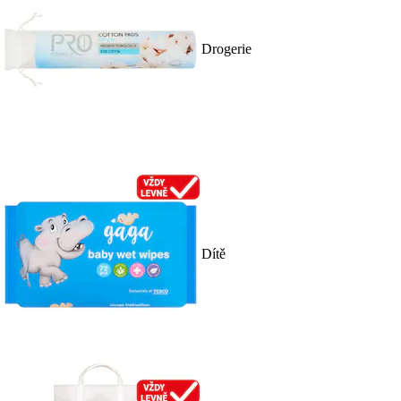
Drogerie
Dítě