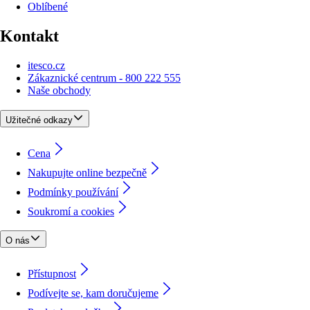
Oblíbené
Kontakt
itesco.cz
Zákaznické centrum - 800 222 555
Naše obchody
Užitečné odkazy
Cena
Nakupujte online bezpečně
Podmínky používání
Soukromí a cookies
O nás
Přístupnost
Podívejte se, kam doručujeme