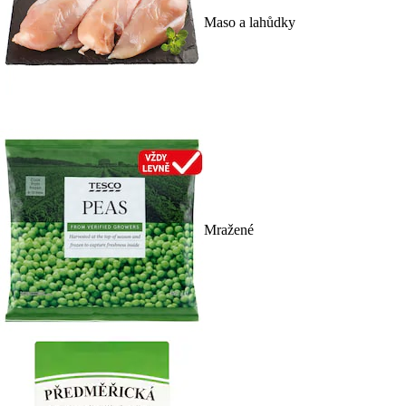
Maso a lahůdky
Mražené