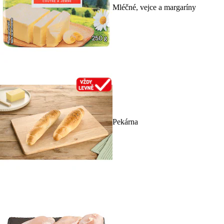
Mléčné, vejce a margaríny
Pekárna