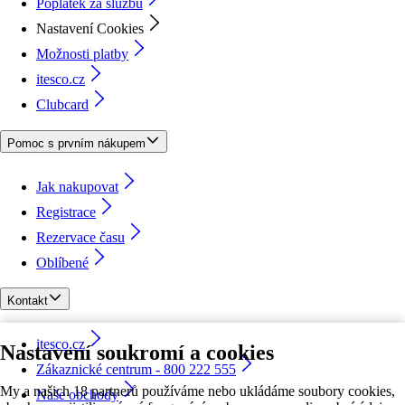
Poplatek za službu
Nastavení Cookies
Možnosti platby
itesco.cz
Clubcard
Pomoc s prvním nákupem
Jak nakupovat
Registrace
Rezervace času
Oblíbené
Kontakt
itesco.cz
Nastavení soukromí a cookies
Zákaznické centrum - 800 222 555
My a našich 18 partnerů používáme nebo ukládáme soubory cookies,
Naše obchody