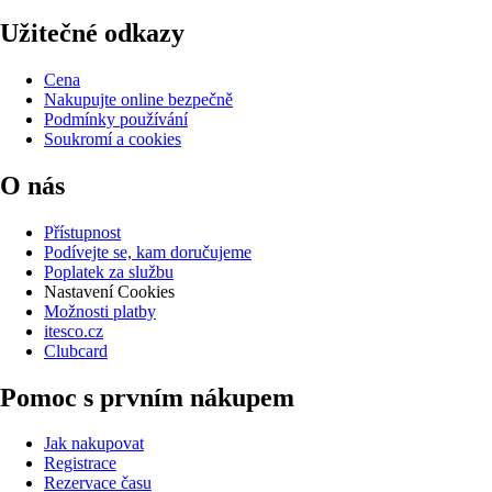
Užitečné odkazy
Cena
Nakupujte online bezpečně
Podmínky používání
Soukromí a cookies
O nás
Přístupnost
Podívejte se, kam doručujeme
Poplatek za službu
Nastavení Cookies
Možnosti platby
itesco.cz
Clubcard
Pomoc s prvním nákupem
Jak nakupovat
Registrace
Rezervace času