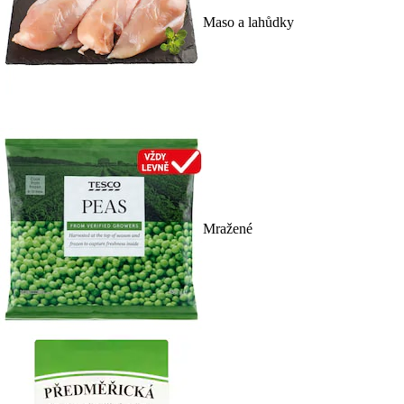
Maso a lahůdky
Mražené