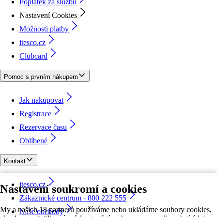
Poplatek za službu
Nastavení Cookies
Možnosti platby
itesco.cz
Clubcard
Pomoc s prvním nákupem
Jak nakupovat
Registrace
Rezervace času
Oblíbené
Kontakt
itesco.cz
Nastavení soukromí a cookies
Zákaznické centrum - 800 222 555
My a našich 18 partnerů používáme nebo ukládáme soubory cookies,
Naše obchody