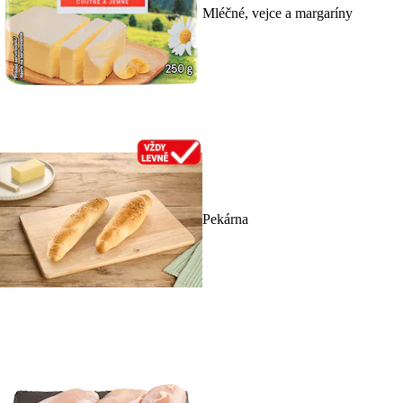
Mléčné, vejce a margaríny
Pekárna