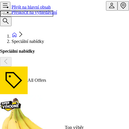
Přejít na hlavní obsah
Přeskočit na vyhledávání
Speciální nabídky
Speciální nabídky
All Offers
Top výběr