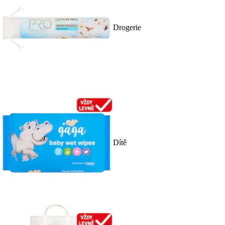
Drogerie
Dítě