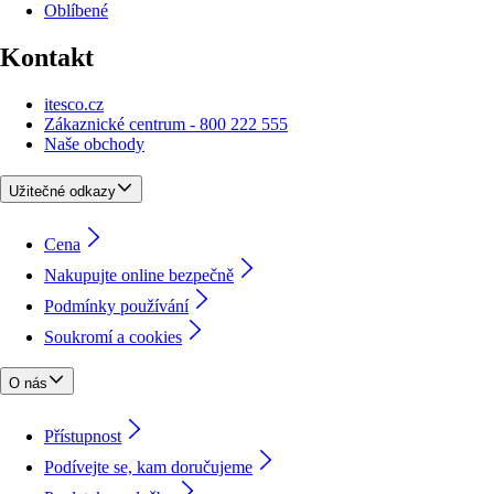
Oblíbené
Kontakt
itesco.cz
Zákaznické centrum - 800 222 555
Naše obchody
Užitečné odkazy
Cena
Nakupujte online bezpečně
Podmínky používání
Soukromí a cookies
O nás
Přístupnost
Podívejte se, kam doručujeme