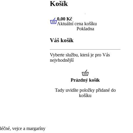
Košík
0,00 Kč
Aktuální cena košíku
0,00 Kč
Aktuální cena košíku
Pokladna
Váš košík
Vyberte službu, která je pro Vás
nejvhodnější
Prázdný košík
Tady uvidíte položky přidané do
košíku
éčné, vejce a margaríny