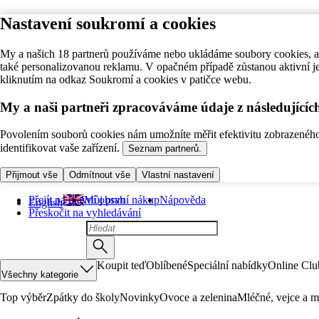
Nastavení soukromí a cookies
My a našich 18 partnerů používáme nebo ukládáme soubory cookies, ab
také personalizovanou reklamu. V opačném případě zůstanou aktivní j
kliknutím na odkaz Soukromí a cookies v patičce webu.
My a naši partneři zpracováváme údaje z následující
Povolením souborů cookies nám umožníte měřit efektivitu zobrazeného o
identifikovat vaše zařízení.
Seznam partnerů.
Přijmout vše
Odmítnout vše
Vlastní nastavení
Přejít na hlavní obsah
Můj první nákup
Nápověda
English
Přeskočit na vyhledávání
Koupit teď
Oblíbené
Speciální nabídky
Online Clu
Všechny kategorie
Top výběr
Zpátky do školy
Novinky
Ovoce a zelenina
Mléčné, vejce a m