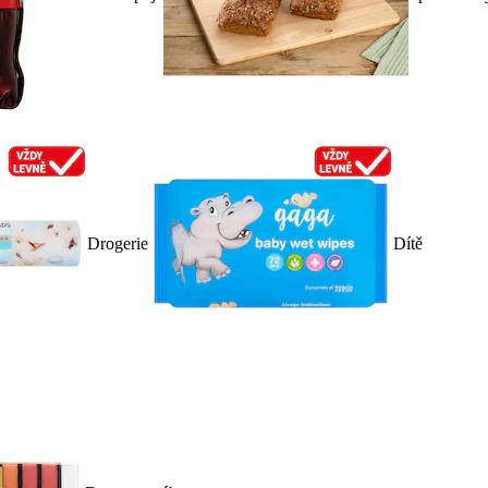
Drogerie
Dítě