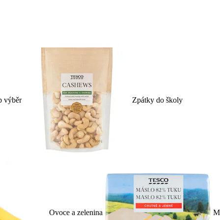
p výběr
Zpátky do školy
Ovoce a zelenina
Ml