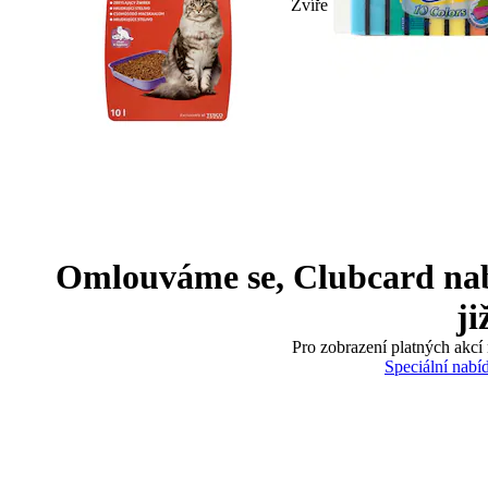
Zvíře
Omlouváme se, Clubcard nabíd
ji
Pro zobrazení platných akcí 
Speciální nabí