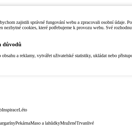
ychom zajistili správné fungování webu a zpracovali osobní údaje. P
en nezbytné cookies, které potřebujeme k provozu webu. Své rozhodnu
ch důvodů
bsahu a reklamy, vytvářet uživatelské statistiky, ukládat nebo přistup
b
Inspirace
Léto
argaríny
Pekárna
Maso a lahůdky
Mražené
Trvanlivé