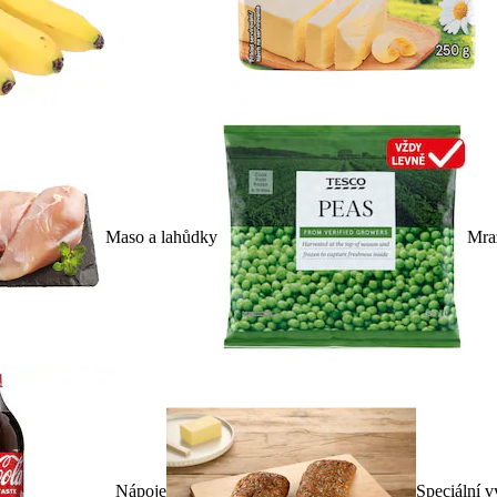
Maso a lahůdky
Mra
Nápoje
Speciální v