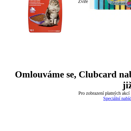
Zvíře
Omlouváme se, Clubcard nabíd
ji
Pro zobrazení platných akcí 
Speciální nabí