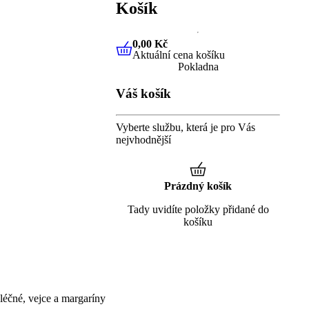
Košík
0,00 Kč
Aktuální cena košíku
0,00 Kč
Aktuální cena košíku
Pokladna
Váš košík
Vyberte službu, která je pro Vás
nejvhodnější
Prázdný košík
Tady uvidíte položky přidané do
košíku
éčné, vejce a margaríny