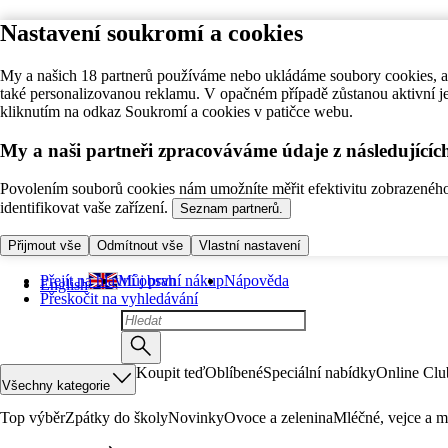
Nastavení soukromí a cookies
My a našich 18 partnerů používáme nebo ukládáme soubory cookies, ab
také personalizovanou reklamu. V opačném případě zůstanou aktivní j
kliknutím na odkaz Soukromí a cookies v patičce webu.
My a naši partneři zpracováváme údaje z následující
Povolením souborů cookies nám umožníte měřit efektivitu zobrazeného o
identifikovat vaše zařízení.
Seznam partnerů.
Přijmout vše
Odmítnout vše
Vlastní nastavení
Přejít na hlavní obsah
Můj první nákup
Nápověda
English
Přeskočit na vyhledávání
Koupit teď
Oblíbené
Speciální nabídky
Online Clu
Všechny kategorie
Top výběr
Zpátky do školy
Novinky
Ovoce a zelenina
Mléčné, vejce a m