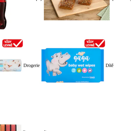
Drogerie
Dítě