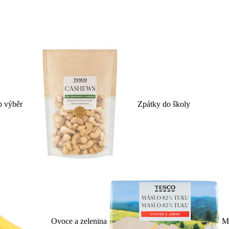
p výběr
Zpátky do školy
Ovoce a zelenina
Ml