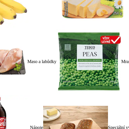
Maso a lahůdky
Mra
Nápoje
Speciální v