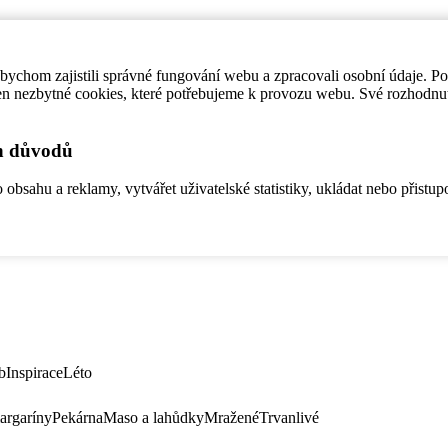
ychom zajistili správné fungování webu a zpracovali osobní údaje. P
en nezbytné cookies, které potřebujeme k provozu webu. Své rozhodnu
ch důvodů
bsahu a reklamy, vytvářet uživatelské statistiky, ukládat nebo přistup
b
Inspirace
Léto
argaríny
Pekárna
Maso a lahůdky
Mražené
Trvanlivé