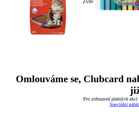
Zvíře
Omlouváme se, Clubcard nabíd
ji
Pro zobrazení platných akcí 
Speciální nabí