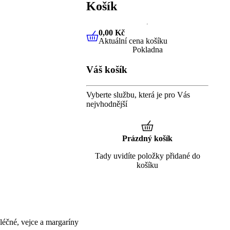
Košík
0,00 Kč
Aktuální cena košíku
0,00 Kč
Aktuální cena košíku
Pokladna
Váš košík
Vyberte službu, která je pro Vás
nejvhodnější
Prázdný košík
Tady uvidíte položky přidané do
košíku
éčné, vejce a margaríny