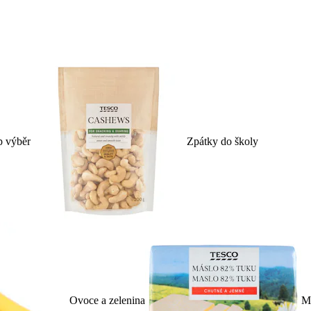
p výběr
Zpátky do školy
Ovoce a zelenina
Ml