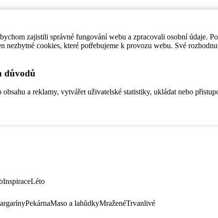
ychom zajistili správné fungování webu a zpracovali osobní údaje. P
en nezbytné cookies, které potřebujeme k provozu webu. Své rozhodnu
ch důvodů
bsahu a reklamy, vytvářet uživatelské statistiky, ukládat nebo přistup
b
Inspirace
Léto
argaríny
Pekárna
Maso a lahůdky
Mražené
Trvanlivé