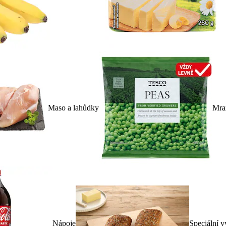
Maso a lahůdky
Mra
Nápoje
Speciální v