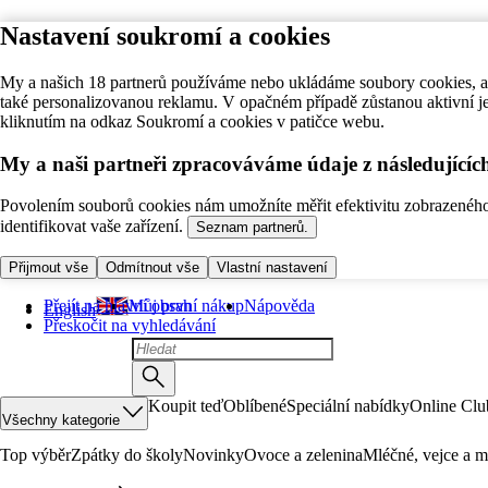
Nastavení soukromí a cookies
My a našich 18 partnerů používáme nebo ukládáme soubory cookies, ab
také personalizovanou reklamu. V opačném případě zůstanou aktivní j
kliknutím na odkaz Soukromí a cookies v patičce webu.
My a naši partneři zpracováváme údaje z následující
Povolením souborů cookies nám umožníte měřit efektivitu zobrazeného o
identifikovat vaše zařízení.
Seznam partnerů.
Přijmout vše
Odmítnout vše
Vlastní nastavení
Přejít na hlavní obsah
Můj první nákup
Nápověda
English
Přeskočit na vyhledávání
Koupit teď
Oblíbené
Speciální nabídky
Online Clu
Všechny kategorie
Top výběr
Zpátky do školy
Novinky
Ovoce a zelenina
Mléčné, vejce a m