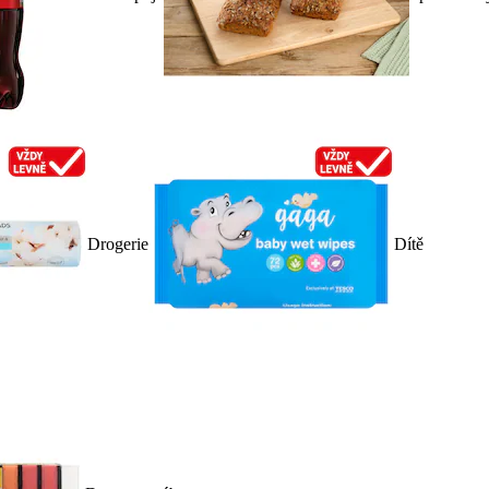
Drogerie
Dítě