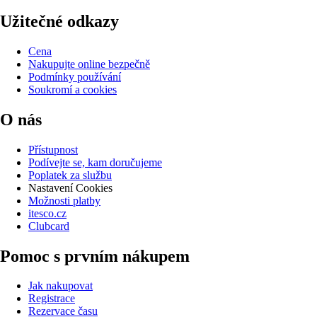
Užitečné odkazy
Cena
Nakupujte online bezpečně
Podmínky používání
Soukromí a cookies
O nás
Přístupnost
Podívejte se, kam doručujeme
Poplatek za službu
Nastavení Cookies
Možnosti platby
itesco.cz
Clubcard
Pomoc s prvním nákupem
Jak nakupovat
Registrace
Rezervace času