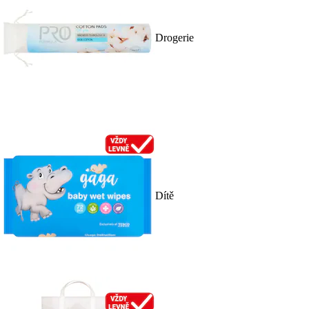
Drogerie
Dítě