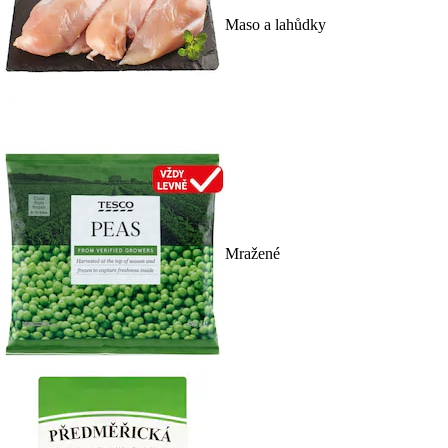
Maso a lahůdky
Mražené