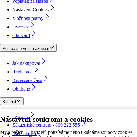
Poplatek za službu
Nastavení Cookies
Možnosti platby
itesco.cz
Clubcard
Pomoc s prvním nákupem
Jak nakupovat
Registrace
Rezervace času
Oblíbené
Kontakt
itesco.cz
Nastavení soukromí a cookies
Zákaznické centrum - 800 222 555
My a našich 18 partnerů používáme nebo ukládáme soubory cookies,
Naše obchody