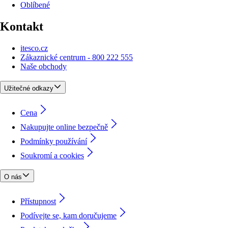
Oblíbené
Kontakt
itesco.cz
Zákaznické centrum - 800 222 555
Naše obchody
Užitečné odkazy
Cena
Nakupujte online bezpečně
Podmínky používání
Soukromí a cookies
O nás
Přístupnost
Podívejte se, kam doručujeme