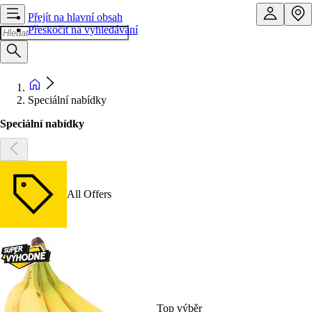
Přejít na hlavní obsah
Přeskočit na vyhledávání
Speciální nabídky
Speciální nabídky
All Offers
Top výběr