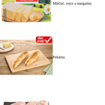
Mléčné, vejce a margaríny
Pekárna