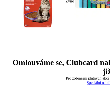
Zvíře
Omlouváme se, Clubcard nabíd
ji
Pro zobrazení platných akcí 
Speciální nabí