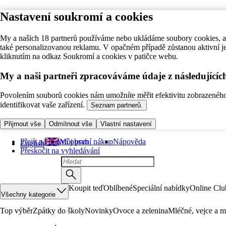
Nastavení soukromí a cookies
My a našich 18 partnerů používáme nebo ukládáme soubory cookies, ab
také personalizovanou reklamu. V opačném případě zůstanou aktivní j
kliknutím na odkaz Soukromí a cookies v patičce webu.
My a naši partneři zpracováváme údaje z následující
Povolením souborů cookies nám umožníte měřit efektivitu zobrazeného o
identifikovat vaše zařízení.
Seznam partnerů.
Přijmout vše
Odmítnout vše
Vlastní nastavení
Přejít na hlavní obsah
Můj první nákup
Nápověda
English
Přeskočit na vyhledávání
Koupit teď
Oblíbené
Speciální nabídky
Online Clu
Všechny kategorie
Top výběr
Zpátky do školy
Novinky
Ovoce a zelenina
Mléčné, vejce a m