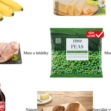
Maso a lahůdky
Mra
Nápoje
Speciální v