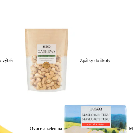
p výběr
Zpátky do školy
Ovoce a zelenina
Ml