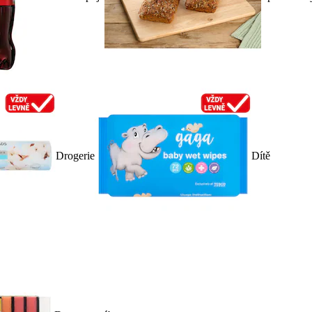
Drogerie
Dítě