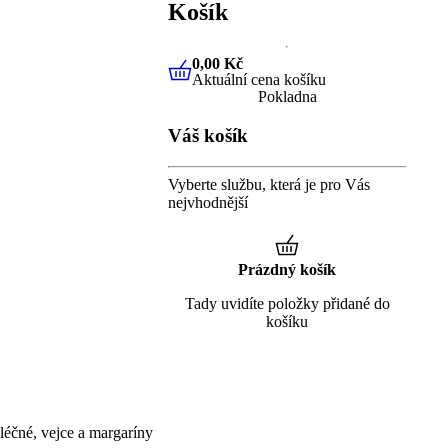
Košík
0,00 Kč
Aktuální cena košíku
0,00 Kč
Aktuální cena košíku
Pokladna
Váš košík
Vyberte službu, která je pro Vás
nejvhodnější
Prázdný košík
Tady uvidíte položky přidané do
košíku
éčné, vejce a margaríny