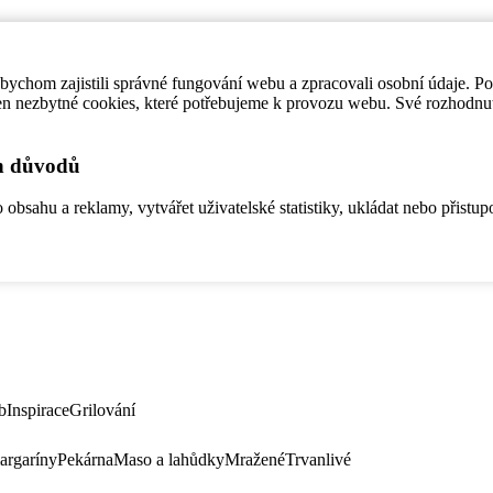
ychom zajistili správné fungování webu a zpracovali osobní údaje. P
en nezbytné cookies, které potřebujeme k provozu webu. Své rozhodnu
ch důvodů
bsahu a reklamy, vytvářet uživatelské statistiky, ukládat nebo přistup
b
Inspirace
Grilování
argaríny
Pekárna
Maso a lahůdky
Mražené
Trvanlivé