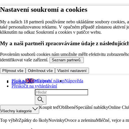
Nastavení soukromí a cookies
My a našich 18 partnerů používáme nebo ukládáme soubory cookies, ab
také personalizovanou reklamu. V opačném případě zůstanou aktivní j
kliknutím na odkaz Soukromí a cookies v patičce webu.
My a naši partneři zpracováváme údaje z následující
Povolením souborů cookies nám umožníte měřit efektivitu zobrazeného o
identifikovat vaše zařízení.
Seznam partnerů.
Přijmout vše
Odmítnout vše
Vlastní nastavení
Přejít na hlavní obsah
Můj první nákup
Nápověda
English
Přeskočit na vyhledávání
Koupit teď
Oblíbené
Speciální nabídky
Online Clu
Všechny kategorie
Top výběr
Zpátky do školy
Novinky
Ovoce a zelenina
Mléčné, vejce a m