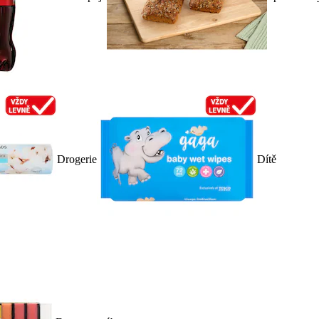
Drogerie
Dítě