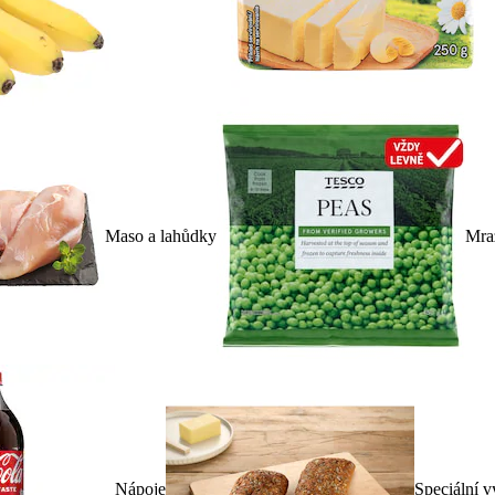
Maso a lahůdky
Mra
Nápoje
Speciální v