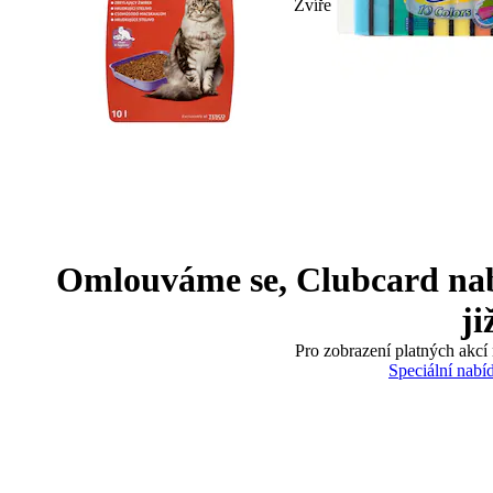
Zvíře
Omlouváme se, Clubcard nabíd
ji
Pro zobrazení platných akcí 
Speciální nabí