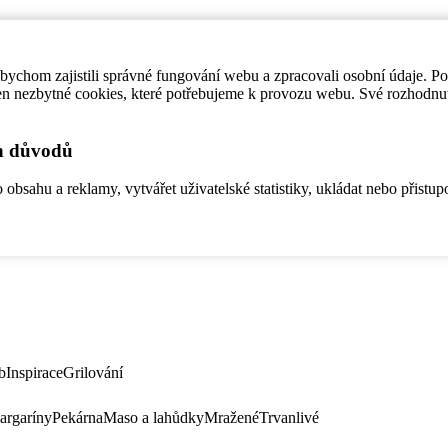
ychom zajistili správné fungování webu a zpracovali osobní údaje. P
en nezbytné cookies, které potřebujeme k provozu webu. Své rozhodnu
ch důvodů
bsahu a reklamy, vytvářet uživatelské statistiky, ukládat nebo přistup
b
Inspirace
Grilování
argaríny
Pekárna
Maso a lahůdky
Mražené
Trvanlivé