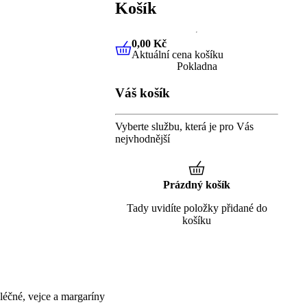
Košík
0,00 Kč
Aktuální cena košíku
0,00 Kč
Aktuální cena košíku
Pokladna
Váš košík
Vyberte službu, která je pro Vás
nejvhodnější
Prázdný košík
Tady uvidíte položky přidané do
košíku
éčné, vejce a margaríny