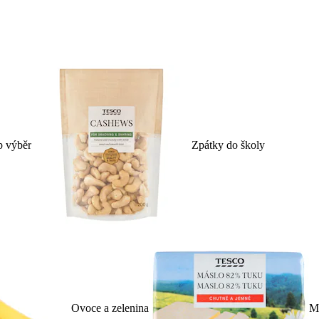
p výběr
Zpátky do školy
Ovoce a zelenina
Ml