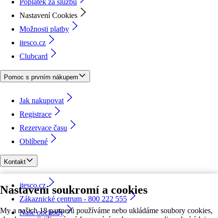
Poplatek za službu
Nastavení Cookies
Možnosti platby
itesco.cz
Clubcard
Pomoc s prvním nákupem
Jak nakupovat
Registrace
Rezervace času
Oblíbené
Kontakt
itesco.cz
Nastavení soukromí a cookies
Zákaznické centrum - 800 222 555
My a našich 18 partnerů používáme nebo ukládáme soubory cookies,
Naše obchody