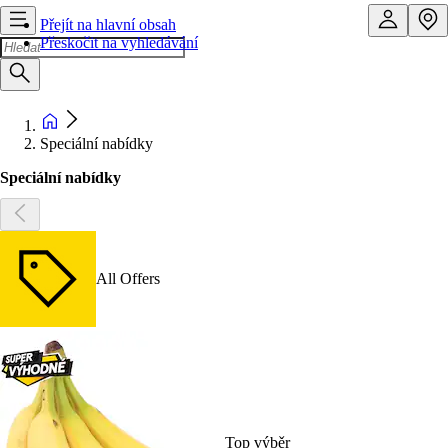
Přejít na hlavní obsah
Přeskočit na vyhledávání
Speciální nabídky
Speciální nabídky
All Offers
Top výběr