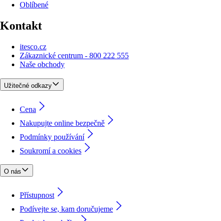
Oblíbené
Kontakt
itesco.cz
Zákaznické centrum - 800 222 555
Naše obchody
Užitečné odkazy
Cena
Nakupujte online bezpečně
Podmínky používání
Soukromí a cookies
O nás
Přístupnost
Podívejte se, kam doručujeme