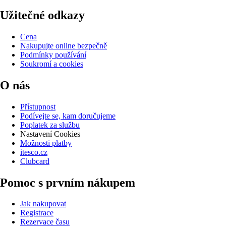
Užitečné odkazy
Cena
Nakupujte online bezpečně
Podmínky používání
Soukromí a cookies
O nás
Přístupnost
Podívejte se, kam doručujeme
Poplatek za službu
Nastavení Cookies
Možnosti platby
itesco.cz
Clubcard
Pomoc s prvním nákupem
Jak nakupovat
Registrace
Rezervace času