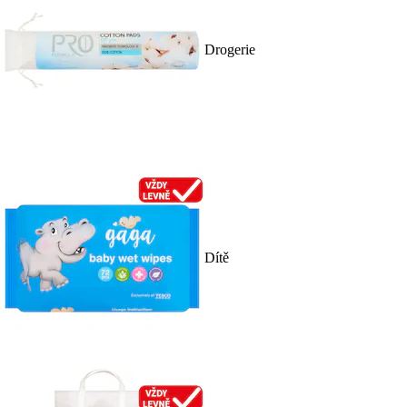
Drogerie
Dítě