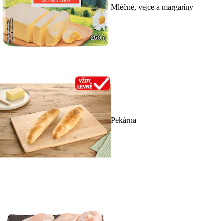
Mléčné, vejce a margaríny
Pekárna