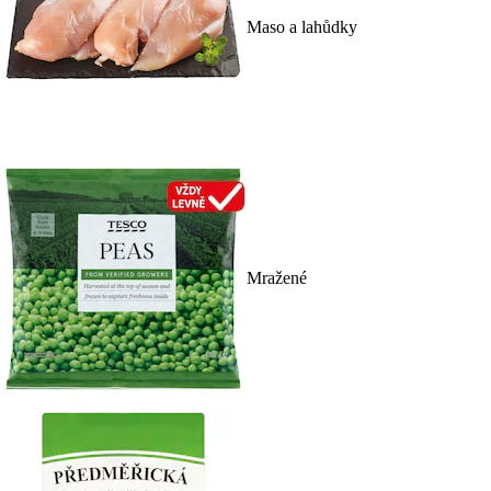
Maso a lahůdky
Mražené