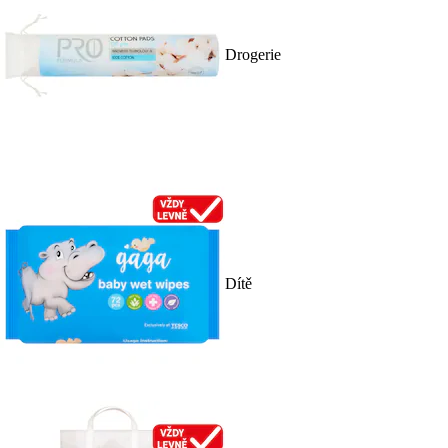
Drogerie
Dítě