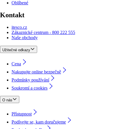
Oblíbené
Kontakt
itesco.cz
Zákaznické centrum - 800 222 555
Naše obchody
Užitečné odkazy
Cena
Nakupujte online bezpečně
Podmínky používání
Soukromí a cookies
O nás
Přístupnost
Podívejte se, kam doručujeme