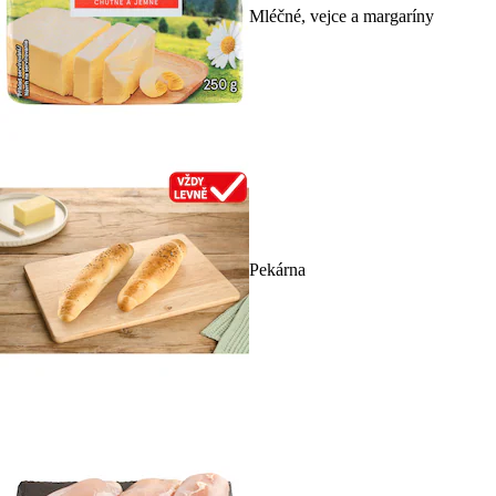
Mléčné, vejce a margaríny
Pekárna