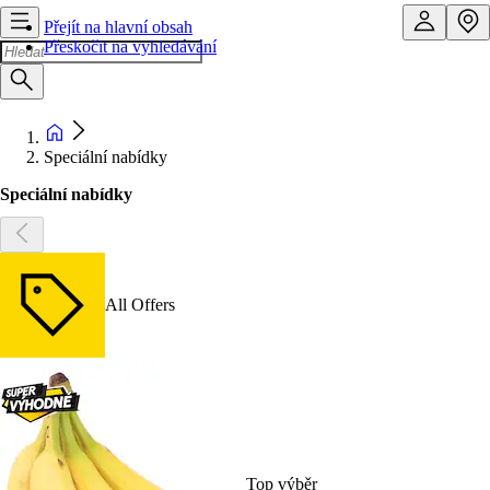
Přejít na hlavní obsah
Přeskočit na vyhledávání
Speciální nabídky
Speciální nabídky
All Offers
Top výběr