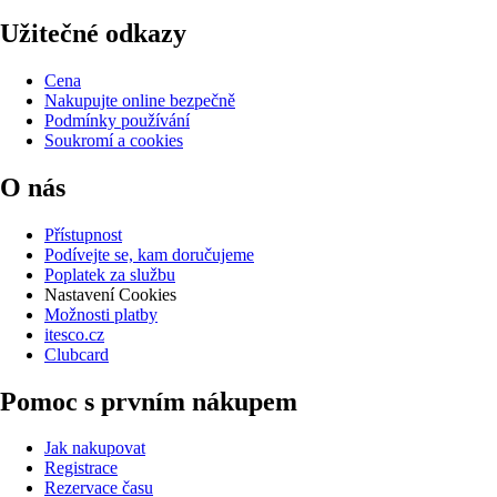
Užitečné odkazy
Cena
Nakupujte online bezpečně
Podmínky používání
Soukromí a cookies
O nás
Přístupnost
Podívejte se, kam doručujeme
Poplatek za službu
Nastavení Cookies
Možnosti platby
itesco.cz
Clubcard
Pomoc s prvním nákupem
Jak nakupovat
Registrace
Rezervace času