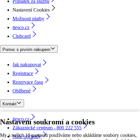
Poplatek za službu
Nastavení Cookies
Možnosti platby
itesco.cz
Clubcard
Pomoc s prvním nákupem
Jak nakupovat
Registrace
Rezervace času
Oblíbené
Kontakt
itesco.cz
Nastavení soukromí a cookies
Zákaznické centrum - 800 222 555
My a našich 18 partnerů používáme nebo ukládáme soubory cookies,
Naše obchody