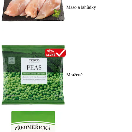
Maso a lahůdky
Mražené