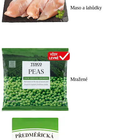
Maso a lahůdky
Mražené