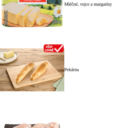
Mléčné, vejce a margaríny
Pekárna