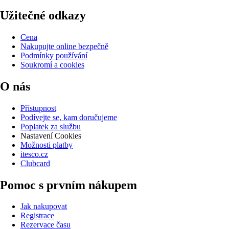
Užitečné odkazy
Cena
Nakupujte online bezpečně
Podmínky používání
Soukromí a cookies
O nás
Přístupnost
Podívejte se, kam doručujeme
Poplatek za službu
Nastavení Cookies
Možnosti platby
itesco.cz
Clubcard
Pomoc s prvním nákupem
Jak nakupovat
Registrace
Rezervace času