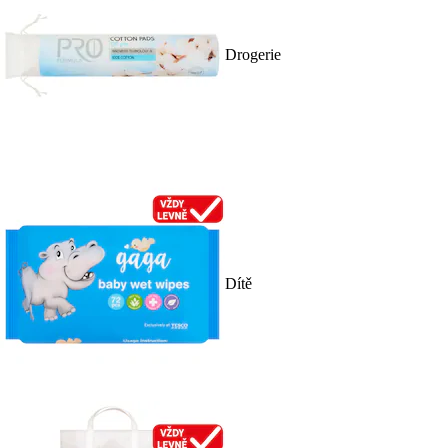
Drogerie
Dítě