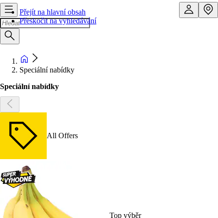
Přejít na hlavní obsah
Přeskočit na vyhledávání
Speciální nabídky
Speciální nabídky
All Offers
Top výběr