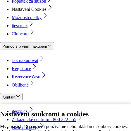
Poplatek za službu
Nastavení Cookies
Možnosti platby
itesco.cz
Clubcard
Pomoc s prvním nákupem
Jak nakupovat
Registrace
Rezervace času
Oblíbené
Kontakt
itesco.cz
Nastavení soukromí a cookies
Zákaznické centrum - 800 222 555
My a našich 18 partnerů používáme nebo ukládáme soubory cookies,
Naše obchody