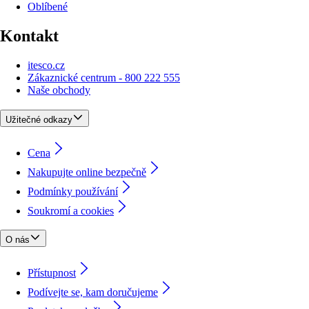
Oblíbené
Kontakt
itesco.cz
Zákaznické centrum - 800 222 555
Naše obchody
Užitečné odkazy
Cena
Nakupujte online bezpečně
Podmínky používání
Soukromí a cookies
O nás
Přístupnost
Podívejte se, kam doručujeme