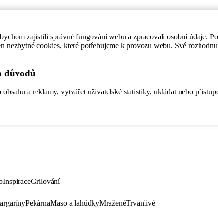
ychom zajistili správné fungování webu a zpracovali osobní údaje. P
en nezbytné cookies, které potřebujeme k provozu webu. Své rozhodnu
ch důvodů
bsahu a reklamy, vytvářet uživatelské statistiky, ukládat nebo přistup
b
Inspirace
Grilování
argaríny
Pekárna
Maso a lahůdky
Mražené
Trvanlivé