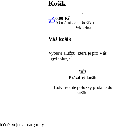
Košík
0,00 Kč
Aktuální cena košíku
0,00 Kč
Aktuální cena košíku
Pokladna
Váš košík
Vyberte službu, která je pro Vás
nejvhodnější
Prázdný košík
Tady uvidíte položky přidané do
košíku
éčné, vejce a margaríny