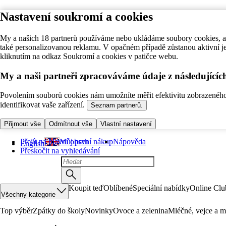
Nastavení soukromí a cookies
My a našich 18 partnerů používáme nebo ukládáme soubory cookies, ab
také personalizovanou reklamu. V opačném případě zůstanou aktivní j
kliknutím na odkaz Soukromí a cookies v patičce webu.
My a naši partneři zpracováváme údaje z následující
Povolením souborů cookies nám umožníte měřit efektivitu zobrazeného o
identifikovat vaše zařízení.
Seznam partnerů.
Přijmout vše
Odmítnout vše
Vlastní nastavení
Přejít na hlavní obsah
Můj první nákup
Nápověda
English
Přeskočit na vyhledávání
Koupit teď
Oblíbené
Speciální nabídky
Online Clu
Všechny kategorie
Top výběr
Zpátky do školy
Novinky
Ovoce a zelenina
Mléčné, vejce a m