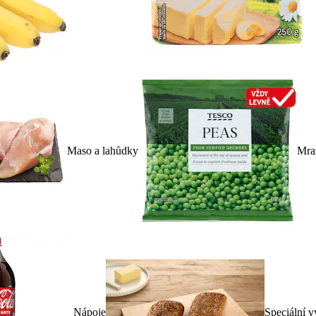
Maso a lahůdky
Mra
Nápoje
Speciální v