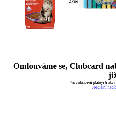
Zvíře
Omlouváme se, Clubcard nabíd
ji
Pro zobrazení platných akcí 
Speciální nabí