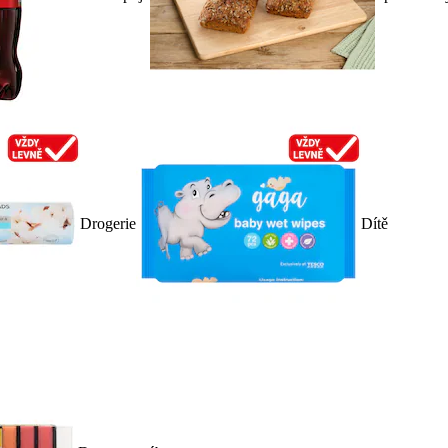
Drogerie
Dítě