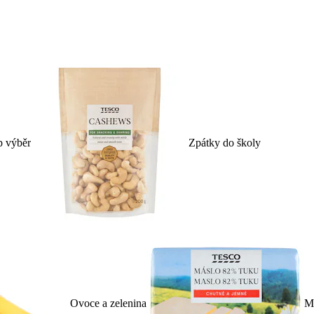
p výběr
Zpátky do školy
Ovoce a zelenina
Ml