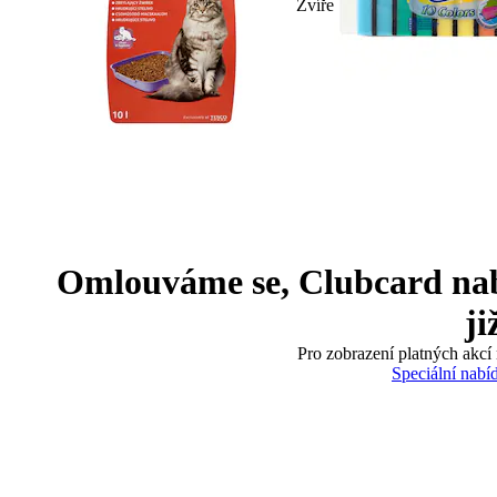
Zvíře
Omlouváme se, Clubcard nabíd
ji
Pro zobrazení platných akcí 
Speciální nabí