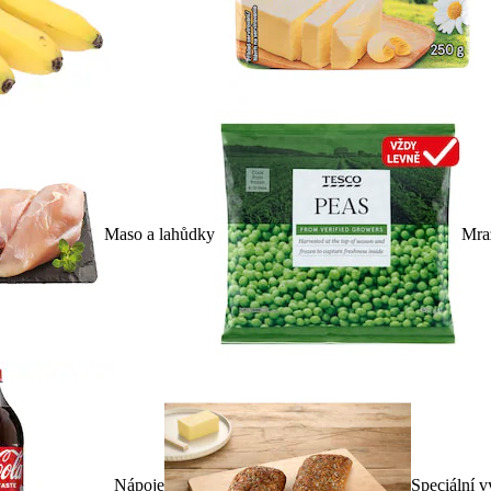
Maso a lahůdky
Mra
Nápoje
Speciální v