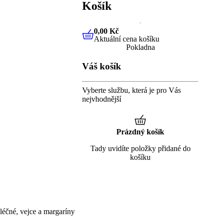
Košík
0,00 Kč
Aktuální cena košíku
0,00 Kč
Aktuální cena košíku
Pokladna
Váš košík
Vyberte službu, která je pro Vás
nejvhodnější
Prázdný košík
Tady uvidíte položky přidané do
košíku
éčné, vejce a margaríny