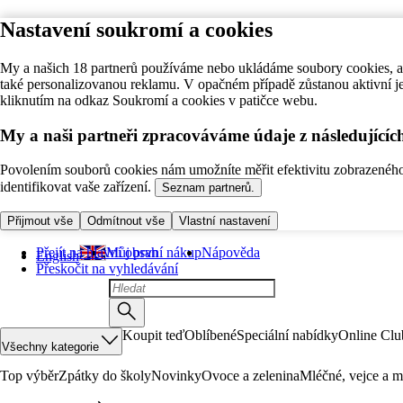
Nastavení soukromí a cookies
My a našich 18 partnerů používáme nebo ukládáme soubory cookies, ab
také personalizovanou reklamu. V opačném případě zůstanou aktivní j
kliknutím na odkaz Soukromí a cookies v patičce webu.
My a naši partneři zpracováváme údaje z následující
Povolením souborů cookies nám umožníte měřit efektivitu zobrazeného o
identifikovat vaše zařízení.
Seznam partnerů.
Přijmout vše
Odmítnout vše
Vlastní nastavení
Přejít na hlavní obsah
Můj první nákup
Nápověda
English
Přeskočit na vyhledávání
Koupit teď
Oblíbené
Speciální nabídky
Online Clu
Všechny kategorie
Top výběr
Zpátky do školy
Novinky
Ovoce a zelenina
Mléčné, vejce a m