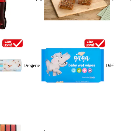
Drogerie
Dítě