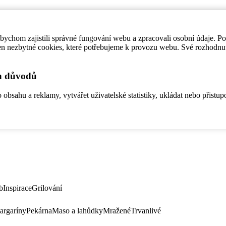
ychom zajistili správné fungování webu a zpracovali osobní údaje. P
en nezbytné cookies, které potřebujeme k provozu webu. Své rozhodnu
ch důvodů
bsahu a reklamy, vytvářet uživatelské statistiky, ukládat nebo přistup
b
Inspirace
Grilování
argaríny
Pekárna
Maso a lahůdky
Mražené
Trvanlivé