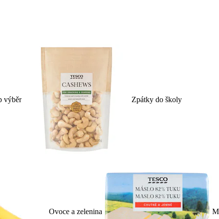
p výběr
Zpátky do školy
Ovoce a zelenina
Ml