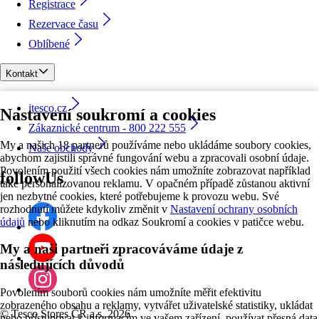
Registrace
Rezervace času
Oblíbené
Kontakt
itesco.cz
Nastavení soukromí a cookies
Zákaznické centrum - 800 222 555
My a našich 18 partnerů používáme nebo ukládáme soubory cookies,
Naše obchody
abychom zajistili správné fungování webu a zpracovali osobní údaje.
Povolením použití všech cookies nám umožníte zobrazovat například
followUs
také personalizovanou reklamu. V opačném případě zůstanou aktivní
jen nezbytné cookies, které potřebujeme k provozu webu. Své
rozhodnutí můžete kdykoliv změnit v
Nastavení ochrany osobních
údajů
nebo kliknutím na odkaz Soukromí a cookies v patičce webu.
My a naši partneři zpracováváme údaje z
následujících důvodů
Povolením souborů cookies nám umožníte měřit efektivitu
zobrazeného obsahu a reklamy, vytvářet uživatelské statistiky, ukládat
©
Tesco Stores ČR a.s. 2026
nebo přistupovat k informacím ve vašem zařízení, používat přesná data