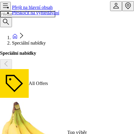
Přejít na hlavní obsah
Přeskočit na vyhledávání
Speciální nabídky
Speciální nabídky
All Offers
Top výběr