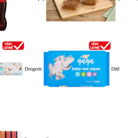
Drogerie
Dítě