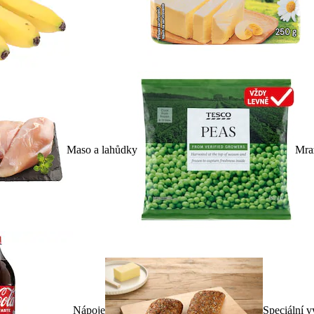
Maso a lahůdky
Mra
Nápoje
Speciální v