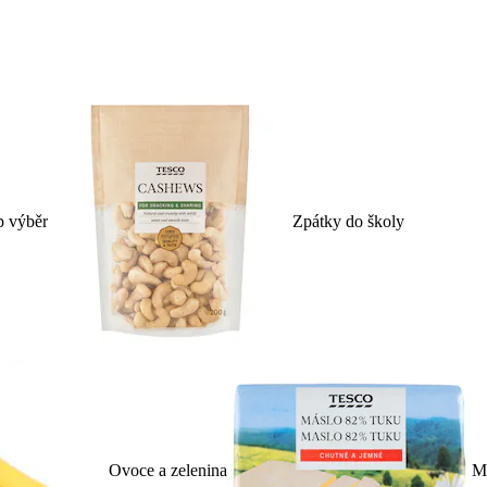
p výběr
Zpátky do školy
Ovoce a zelenina
Ml