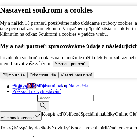
Nastavení soukromí a cookies
My a našich 18 partnerů používáme nebo ukládáme soubory cookies, ab
také personalizovanou reklamu. V opačném případě zůstanou aktivní j
kliknutím na odkaz Soukromí a cookies v patičce webu.
My a naši partneři zpracováváme údaje z následující
Povolením souborů cookies nám umožníte měřit efektivitu zobrazeného o
identifikovat vaše zařízení.
Seznam partnerů.
Přijmout vše
Odmítnout vše
Vlastní nastavení
Přejít na hlavní obsah
Můj první nákup
Nápověda
English
Přeskočit na vyhledávání
Koupit teď
Oblíbené
Speciální nabídky
Online Clu
Všechny kategorie
Top výběr
Zpátky do školy
Novinky
Ovoce a zelenina
Mléčné, vejce a m