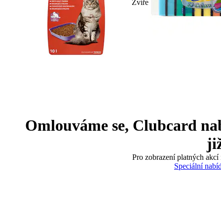
Zvíře
Omlouváme se, Clubcard nabíd
ji
Pro zobrazení platných akcí 
Speciální nabí