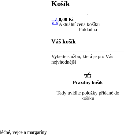
Košík
0,00 Kč
Aktuální cena košíku
0,00 Kč
Aktuální cena košíku
Pokladna
Váš košík
Vyberte službu, která je pro Vás
nejvhodnější
Prázdný košík
Tady uvidíte položky přidané do
košíku
éčné, vejce a margaríny