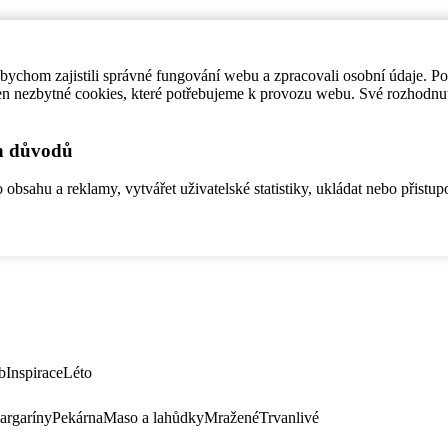
ychom zajistili správné fungování webu a zpracovali osobní údaje. P
en nezbytné cookies, které potřebujeme k provozu webu. Své rozhodnu
ch důvodů
bsahu a reklamy, vytvářet uživatelské statistiky, ukládat nebo přistup
b
Inspirace
Léto
argaríny
Pekárna
Maso a lahůdky
Mražené
Trvanlivé