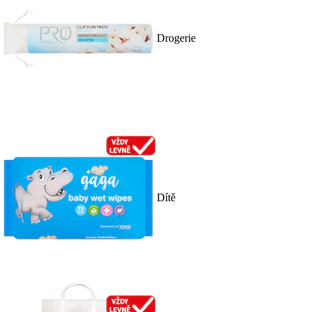
Drogerie
Dítě