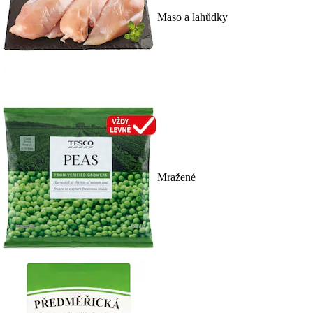
Maso a lahůdky
Mražené