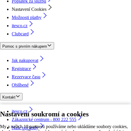
Poplatek za službu
Nastavení Cookies
Možnosti platby
itesco.cz
Clubcard
Pomoc s prvním nákupem
Jak nakupovat
Registrace
Rezervace času
Oblíbené
Kontakt
itesco.cz
Nastavení soukromí a cookies
Zákaznické centrum - 800 222 555
My a našich 18 partnerů používáme nebo ukládáme soubory cookies,
Naše obchody