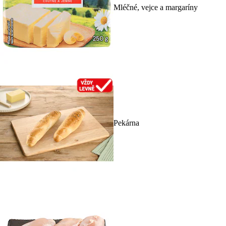
Mléčné, vejce a margaríny
Pekárna