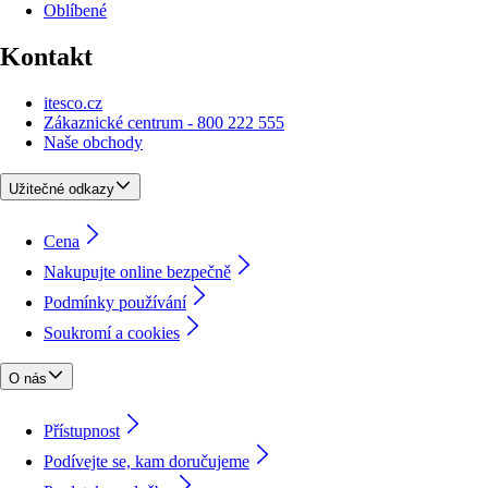
Oblíbené
Kontakt
itesco.cz
Zákaznické centrum - 800 222 555
Naše obchody
Užitečné odkazy
Cena
Nakupujte online bezpečně
Podmínky používání
Soukromí a cookies
O nás
Přístupnost
Podívejte se, kam doručujeme