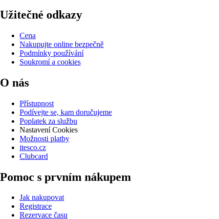
Užitečné odkazy
Cena
Nakupujte online bezpečně
Podmínky používání
Soukromí a cookies
O nás
Přístupnost
Podívejte se, kam doručujeme
Poplatek za službu
Nastavení Cookies
Možnosti platby
itesco.cz
Clubcard
Pomoc s prvním nákupem
Jak nakupovat
Registrace
Rezervace času