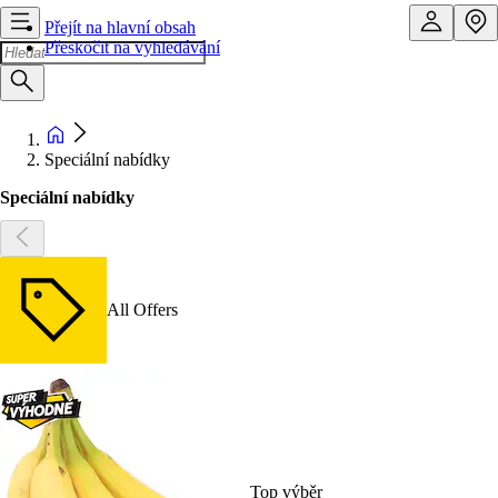
Přejít na hlavní obsah
Přeskočit na vyhledávání
Speciální nabídky
Speciální nabídky
All Offers
Top výběr