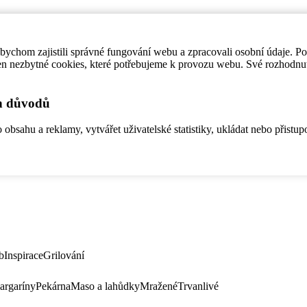
ychom zajistili správné fungování webu a zpracovali osobní údaje. P
en nezbytné cookies, které potřebujeme k provozu webu. Své rozhodnu
ch důvodů
bsahu a reklamy, vytvářet uživatelské statistiky, ukládat nebo přistup
b
Inspirace
Grilování
argaríny
Pekárna
Maso a lahůdky
Mražené
Trvanlivé