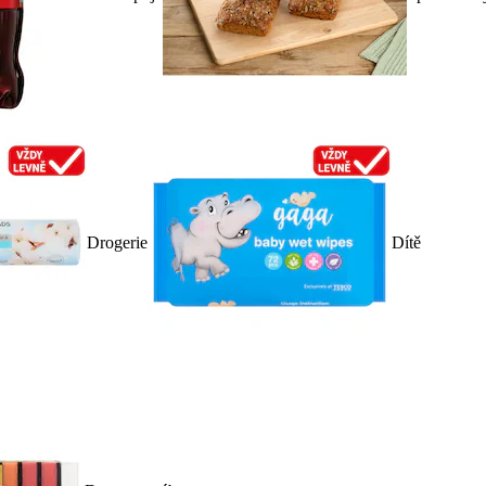
Drogerie
Dítě