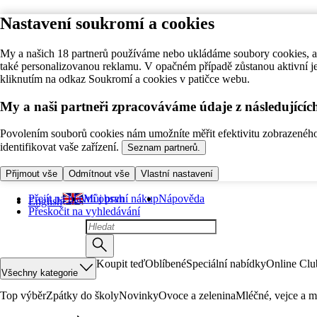
Nastavení soukromí a cookies
My a našich 18 partnerů používáme nebo ukládáme soubory cookies, ab
také personalizovanou reklamu. V opačném případě zůstanou aktivní j
kliknutím na odkaz Soukromí a cookies v patičce webu.
My a naši partneři zpracováváme údaje z následující
Povolením souborů cookies nám umožníte měřit efektivitu zobrazeného o
identifikovat vaše zařízení.
Seznam partnerů.
Přijmout vše
Odmítnout vše
Vlastní nastavení
Přejít na hlavní obsah
Můj první nákup
Nápověda
English
Přeskočit na vyhledávání
Koupit teď
Oblíbené
Speciální nabídky
Online Clu
Všechny kategorie
Top výběr
Zpátky do školy
Novinky
Ovoce a zelenina
Mléčné, vejce a m