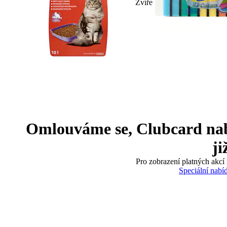
Zvíře
Omlouváme se, Clubcard nabíd
ji
Pro zobrazení platných akcí 
Speciální nabí