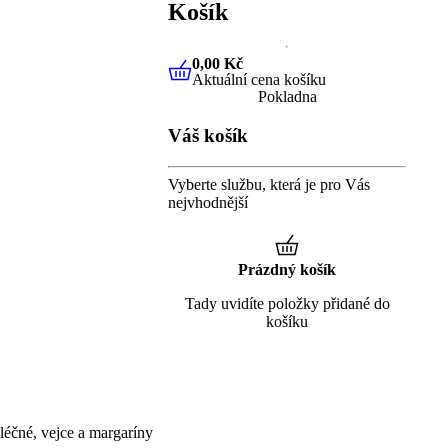
Košík
0,00 Kč
Aktuální cena košíku
0,00 Kč
Aktuální cena košíku
Pokladna
Váš košík
Vyberte službu, která je pro Vás
nejvhodnější
Prázdný košík
Tady uvidíte položky přidané do
košíku
éčné, vejce a margaríny