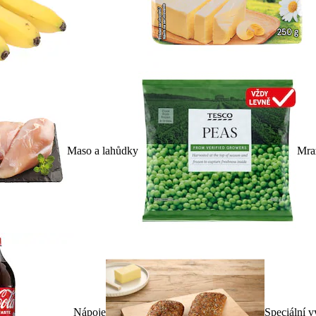
Maso a lahůdky
Mra
Nápoje
Speciální v