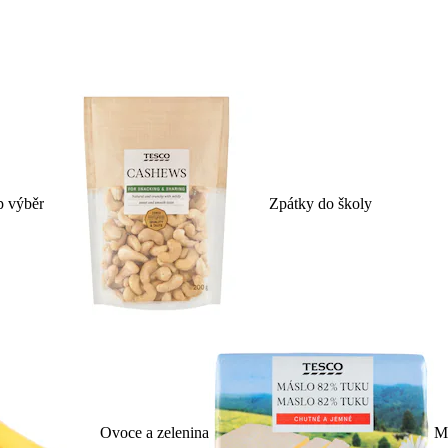
p výběr
Zpátky do školy
Ovoce a zelenina
Ml