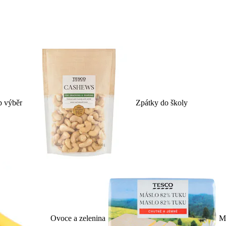
p výběr
Zpátky do školy
Ovoce a zelenina
Ml