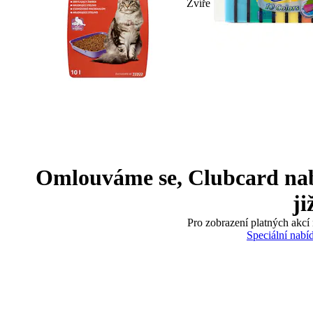
Zvíře
Omlouváme se, Clubcard nabíd
ji
Pro zobrazení platných akcí 
Speciální nabí