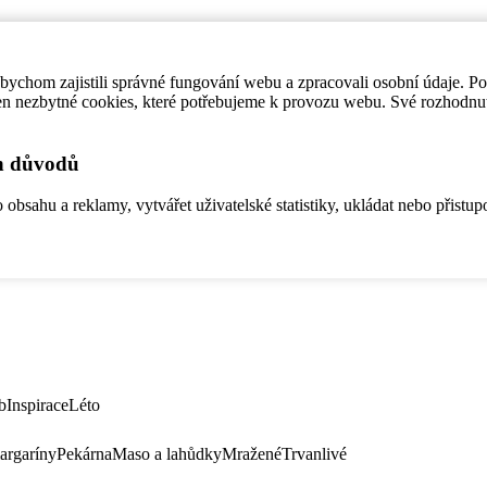
ychom zajistili správné fungování webu a zpracovali osobní údaje. P
en nezbytné cookies, které potřebujeme k provozu webu. Své rozhodnu
ch důvodů
bsahu a reklamy, vytvářet uživatelské statistiky, ukládat nebo přistup
b
Inspirace
Léto
argaríny
Pekárna
Maso a lahůdky
Mražené
Trvanlivé