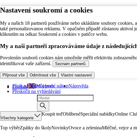
Nastavení soukromí a cookies
My a našich 18 partnerů používáme nebo ukládáme soubory cookies, ab
také personalizovanou reklamu. V opačném případě zůstanou aktivní j
kliknutím na odkaz Soukromí a cookies v patičce webu.
My a naši partneři zpracováváme údaje z následující
Povolením souborů cookies nám umožníte měřit efektivitu zobrazeného o
identifikovat vaše zařízení.
Seznam partnerů.
Přijmout vše
Odmítnout vše
Vlastní nastavení
Přejít na hlavní obsah
Můj první nákup
Nápověda
English
Přeskočit na vyhledávání
Koupit teď
Oblíbené
Speciální nabídky
Online Clu
Všechny kategorie
Top výběr
Zpátky do školy
Novinky
Ovoce a zelenina
Mléčné, vejce a m