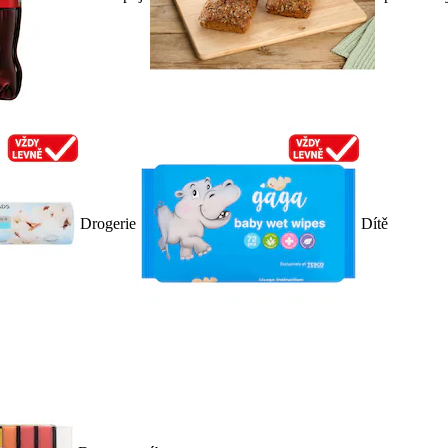
Drogerie
Dítě