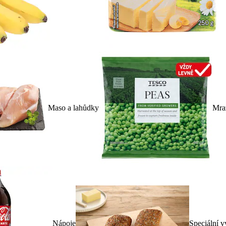
Maso a lahůdky
Mra
Nápoje
Speciální v