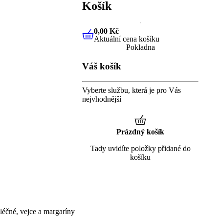
Košík
0,00 Kč
Aktuální cena košíku
0,00 Kč
Aktuální cena košíku
Pokladna
Váš košík
Vyberte službu, která je pro Vás
nejvhodnější
Prázdný košík
Tady uvidíte položky přidané do
košíku
éčné, vejce a margaríny