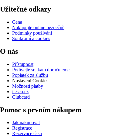
Užitečné odkazy
Cena
Nakupujte online bezpečně
Podmínky používání
Soukromí a cookies
O nás
Přístupnost
Podívejte se, kam doručujeme
Poplatek za službu
Nastavení Cookies
Možnosti platby
itesco.cz
Clubcard
Pomoc s prvním nákupem
Jak nakupovat
Registrace
Rezervace času