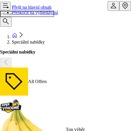
Přejít na hlavní obsah
Přeskočit na vyhledávání
Speciální nabídky
Speciální nabídky
All Offers
Top výběr