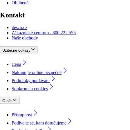
Oblíbené
Kontakt
itesco.cz
Zákaznické centrum - 800 222 555
Naše obchody
Užitečné odkazy
Cena
Nakupujte online bezpečně
Podmínky používání
Soukromí a cookies
O nás
Přístupnost
Podívejte se, kam doručujeme