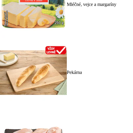
Mléčné, vejce a margaríny
Pekárna