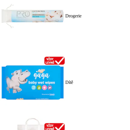
Drogerie
Dítě