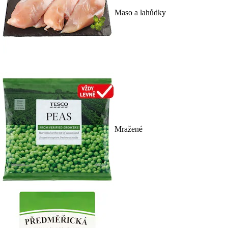
Maso a lahůdky
Mražené