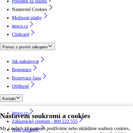
Poplatek za službu
Nastavení Cookies
Možnosti platby
itesco.cz
Clubcard
Pomoc s prvním nákupem
Jak nakupovat
Registrace
Rezervace času
Oblíbené
Kontakt
itesco.cz
Nastavení soukromí a cookies
Zákaznické centrum - 800 222 555
My a našich 18 partnerů používáme nebo ukládáme soubory cookies,
Naše obchody