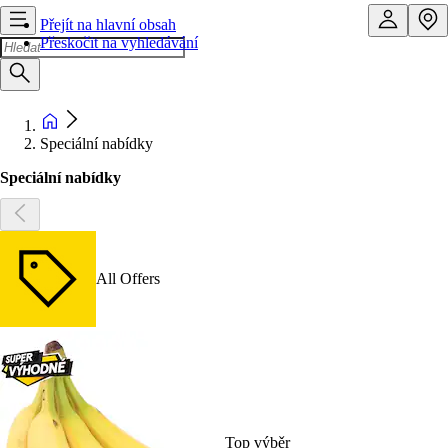
Přejít na hlavní obsah
Přeskočit na vyhledávání
Speciální nabídky
Speciální nabídky
All Offers
Top výběr