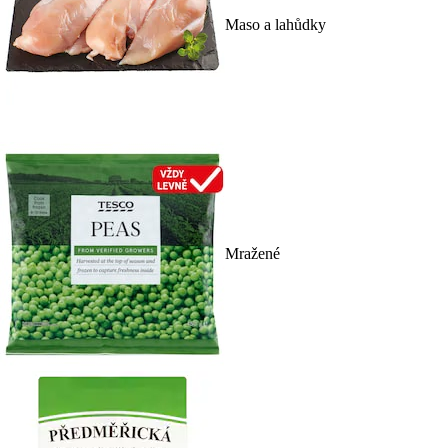
Maso a lahůdky
Mražené