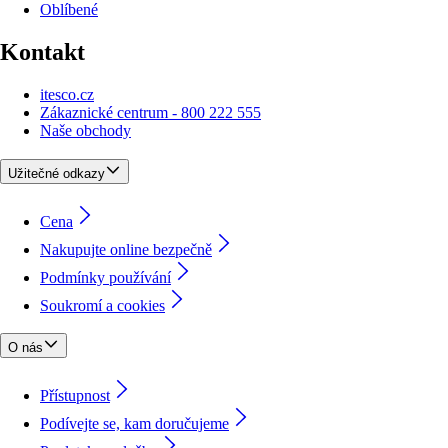
Oblíbené
Kontakt
itesco.cz
Zákaznické centrum - 800 222 555
Naše obchody
Užitečné odkazy
Cena
Nakupujte online bezpečně
Podmínky používání
Soukromí a cookies
O nás
Přístupnost
Podívejte se, kam doručujeme