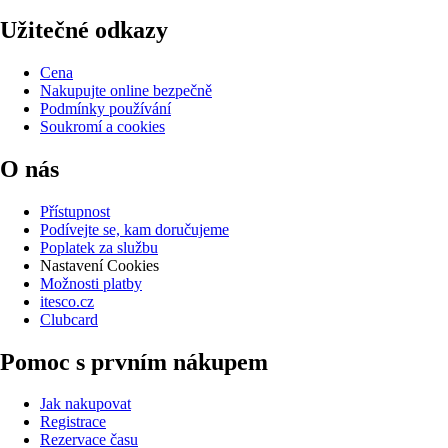
Užitečné odkazy
Cena
Nakupujte online bezpečně
Podmínky používání
Soukromí a cookies
O nás
Přístupnost
Podívejte se, kam doručujeme
Poplatek za službu
Nastavení Cookies
Možnosti platby
itesco.cz
Clubcard
Pomoc s prvním nákupem
Jak nakupovat
Registrace
Rezervace času