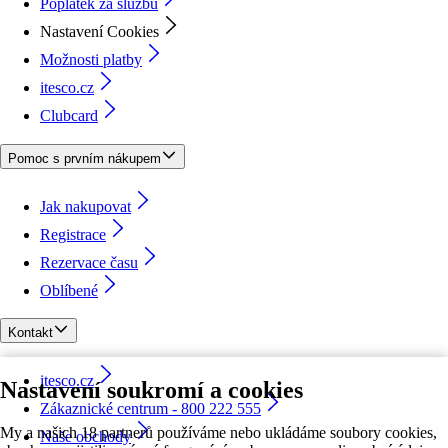
Poplatek za službu
Nastavení Cookies
Možnosti platby
itesco.cz
Clubcard
Pomoc s prvním nákupem
Jak nakupovat
Registrace
Rezervace času
Oblíbené
Kontakt
itesco.cz
Nastavení soukromí a cookies
Zákaznické centrum - 800 222 555
My a našich 18 partnerů používáme nebo ukládáme soubory cookies,
Naše obchody