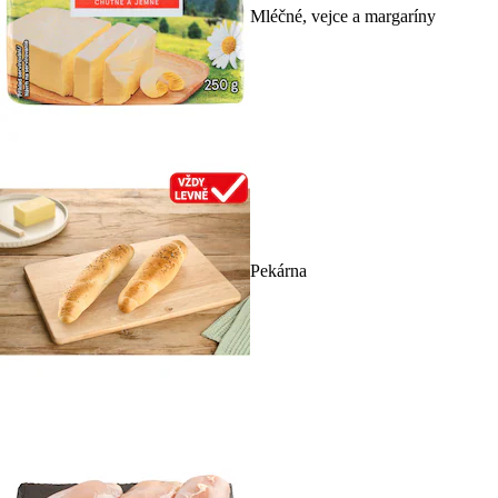
Mléčné, vejce a margaríny
Pekárna