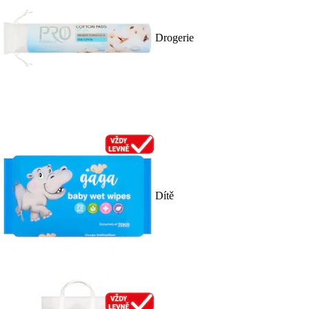
Drogerie
Dítě