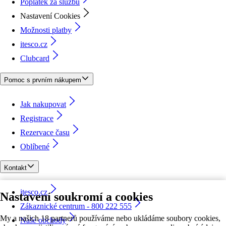
Poplatek za službu
Nastavení Cookies
Možnosti platby
itesco.cz
Clubcard
Pomoc s prvním nákupem
Jak nakupovat
Registrace
Rezervace času
Oblíbené
Kontakt
itesco.cz
Nastavení soukromí a cookies
Zákaznické centrum - 800 222 555
My a našich 18 partnerů používáme nebo ukládáme soubory cookies,
Naše obchody