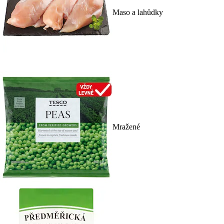
Maso a lahůdky
Mražené