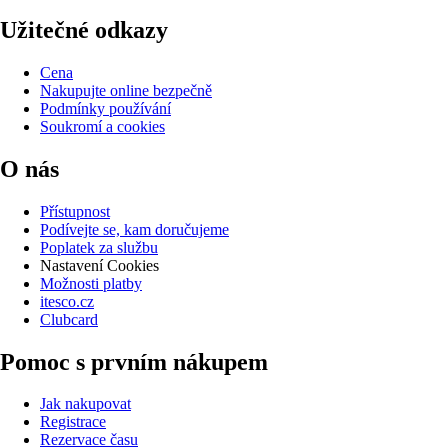
Užitečné odkazy
Cena
Nakupujte online bezpečně
Podmínky používání
Soukromí a cookies
O nás
Přístupnost
Podívejte se, kam doručujeme
Poplatek za službu
Nastavení Cookies
Možnosti platby
itesco.cz
Clubcard
Pomoc s prvním nákupem
Jak nakupovat
Registrace
Rezervace času