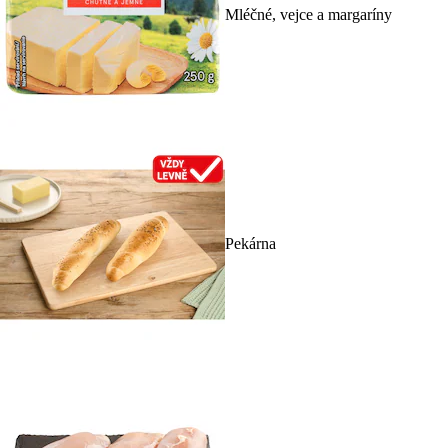
Mléčné, vejce a margaríny
Pekárna