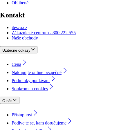
Oblíbené
Kontakt
itesco.cz
Zákaznické centrum - 800 222 555
Naše obchody
Užitečné odkazy
Cena
Nakupujte online bezpečně
Podmínky používání
Soukromí a cookies
O nás
Přístupnost
Podívejte se, kam doručujeme