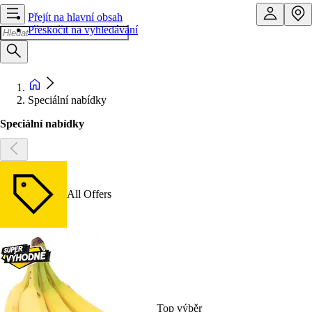
Přejít na hlavní obsah
Přeskočit na vyhledávání
Speciální nabídky
Speciální nabídky
All Offers
Top výběr