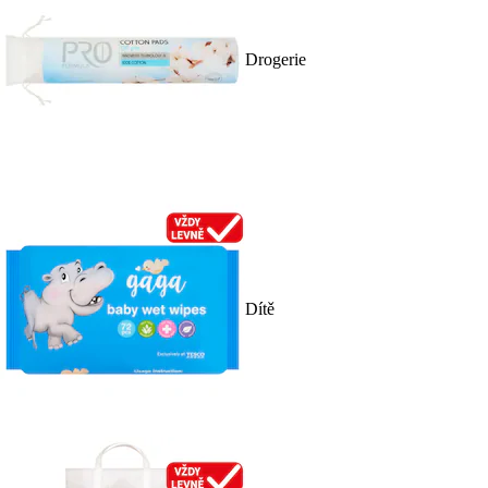
Drogerie
Dítě