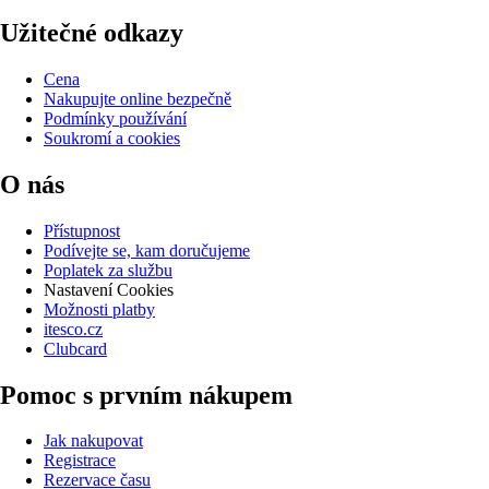
Užitečné odkazy
Cena
Nakupujte online bezpečně
Podmínky používání
Soukromí a cookies
O nás
Přístupnost
Podívejte se, kam doručujeme
Poplatek za službu
Nastavení Cookies
Možnosti platby
itesco.cz
Clubcard
Pomoc s prvním nákupem
Jak nakupovat
Registrace
Rezervace času