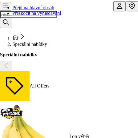
Přejít na hlavní obsah
Přeskočit na vyhledávání
Speciální nabídky
Speciální nabídky
All Offers
Top výběr