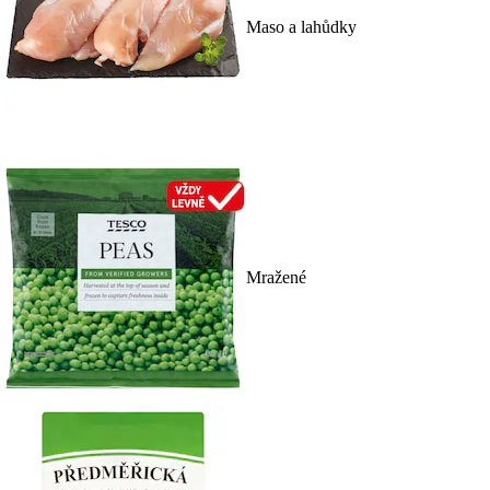
Maso a lahůdky
Mražené