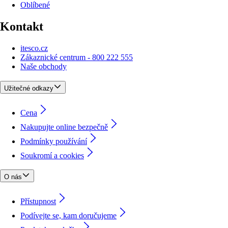
Oblíbené
Kontakt
itesco.cz
Zákaznické centrum - 800 222 555
Naše obchody
Užitečné odkazy
Cena
Nakupujte online bezpečně
Podmínky používání
Soukromí a cookies
O nás
Přístupnost
Podívejte se, kam doručujeme