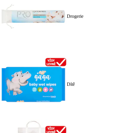
Drogerie
Dítě