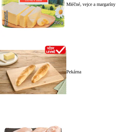
Mléčné, vejce a margaríny
Pekárna