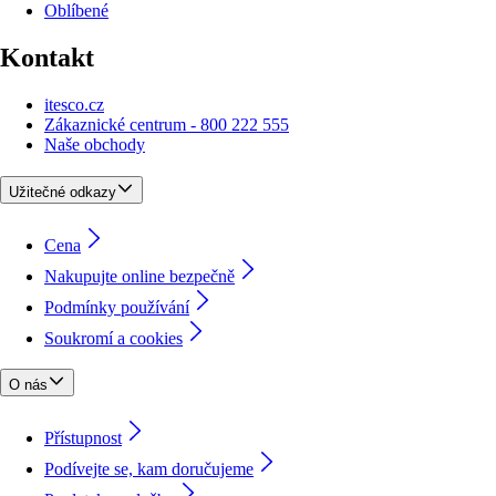
Oblíbené
Kontakt
itesco.cz
Zákaznické centrum - 800 222 555
Naše obchody
Užitečné odkazy
Cena
Nakupujte online bezpečně
Podmínky používání
Soukromí a cookies
O nás
Přístupnost
Podívejte se, kam doručujeme