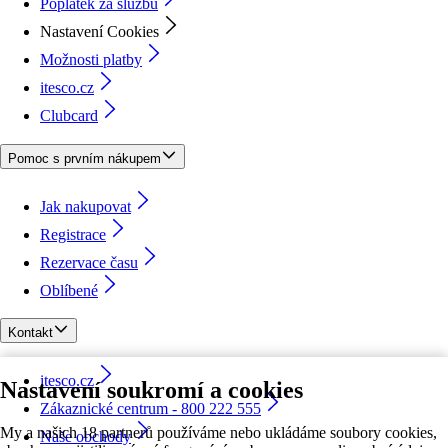
Poplatek za službu
Nastavení Cookies
Možnosti platby
itesco.cz
Clubcard
Pomoc s prvním nákupem
Jak nakupovat
Registrace
Rezervace času
Oblíbené
Kontakt
itesco.cz
Nastavení soukromí a cookies
Zákaznické centrum - 800 222 555
My a našich 18 partnerů používáme nebo ukládáme soubory cookies,
Naše obchody