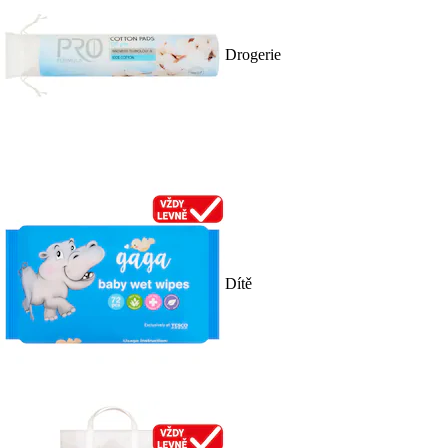
Drogerie
Dítě