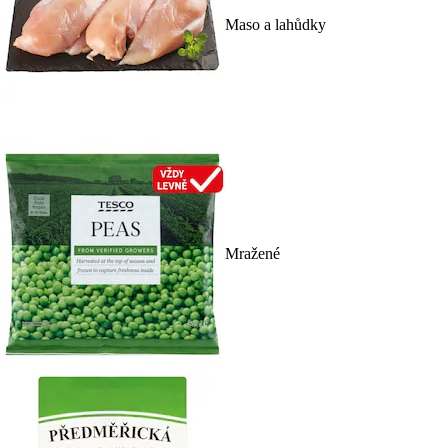
Maso a lahůdky
Mražené