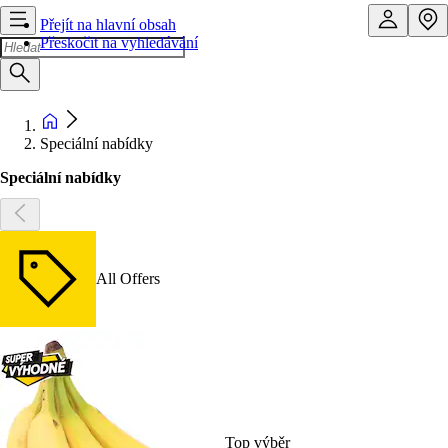
Přejít na hlavní obsah
Přeskočit na vyhledávání
Speciální nabídky
Speciální nabídky
All Offers
Top výběr