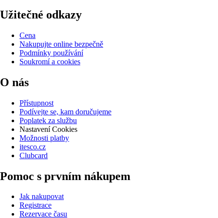
Užitečné odkazy
Cena
Nakupujte online bezpečně
Podmínky používání
Soukromí a cookies
O nás
Přístupnost
Podívejte se, kam doručujeme
Poplatek za službu
Nastavení Cookies
Možnosti platby
itesco.cz
Clubcard
Pomoc s prvním nákupem
Jak nakupovat
Registrace
Rezervace času