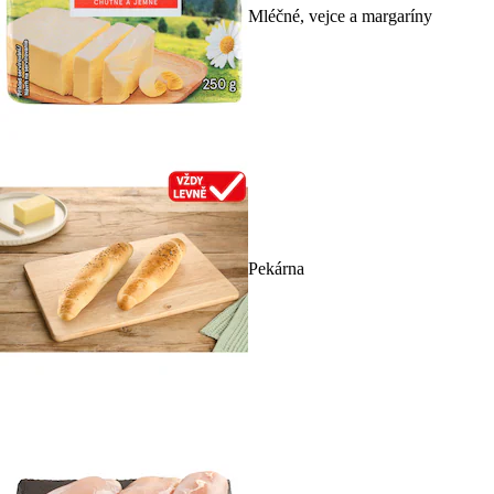
Mléčné, vejce a margaríny
Pekárna