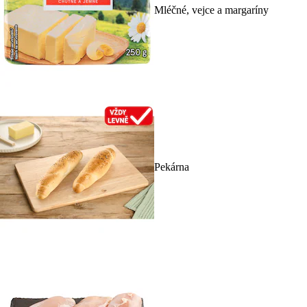
Mléčné, vejce a margaríny
Pekárna