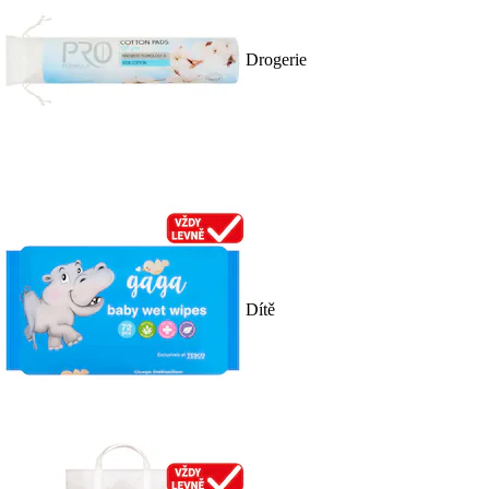
Drogerie
Dítě