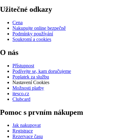
Užitečné odkazy
Cena
Nakupujte online bezpečně
Podmínky používání
Soukromí a cookies
O nás
Přístupnost
Podívejte se, kam doručujeme
Poplatek za službu
Nastavení Cookies
Možnosti platby
itesco.cz
Clubcard
Pomoc s prvním nákupem
Jak nakupovat
Registrace
Rezervace času