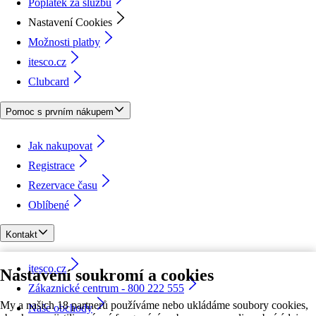
Poplatek za službu
Nastavení Cookies
Možnosti platby
itesco.cz
Clubcard
Pomoc s prvním nákupem
Jak nakupovat
Registrace
Rezervace času
Oblíbené
Kontakt
itesco.cz
Nastavení soukromí a cookies
Zákaznické centrum - 800 222 555
My a našich 18 partnerů používáme nebo ukládáme soubory cookies,
Naše obchody