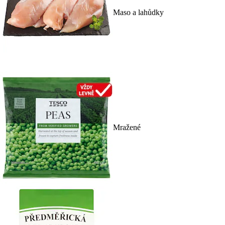
Maso a lahůdky
Mražené