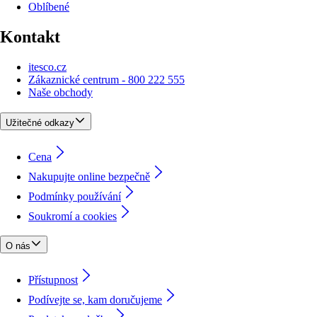
Oblíbené
Kontakt
itesco.cz
Zákaznické centrum - 800 222 555
Naše obchody
Užitečné odkazy
Cena
Nakupujte online bezpečně
Podmínky používání
Soukromí a cookies
O nás
Přístupnost
Podívejte se, kam doručujeme