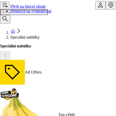
Přejít na hlavní obsah
Přeskočit na vyhledávání
Speciální nabídky
Speciální nabídky
All Offers
Top výběr