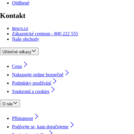
Oblíbené
Kontakt
itesco.cz
Zákaznické centrum - 800 222 555
Naše obchody
Užitečné odkazy
Cena
Nakupujte online bezpečně
Podmínky používání
Soukromí a cookies
O nás
Přístupnost
Podívejte se, kam doručujeme