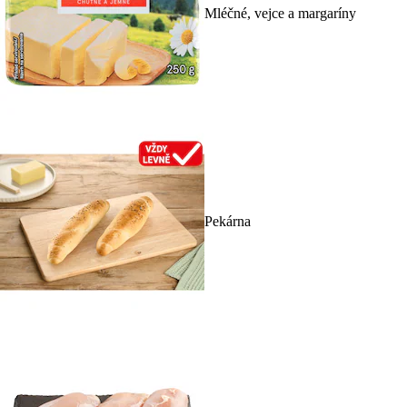
Mléčné, vejce a margaríny
Pekárna