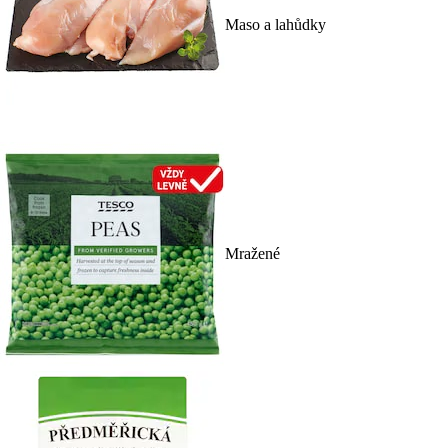
Maso a lahůdky
Mražené