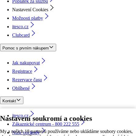
Poplatek za službu
Nastavení Cookies
Možnosti platby
itesco.cz
Clubcard
Pomoc s prvním nákupem
Jak nakupovat
Registrace
Rezervace času
Oblíbené
Kontakt
itesco.cz
Nastavení soukromí a cookies
Zákaznické centrum - 800 222 555
My a našich 18 partnerů používáme nebo ukládáme soubory cookies,
Naše obchody