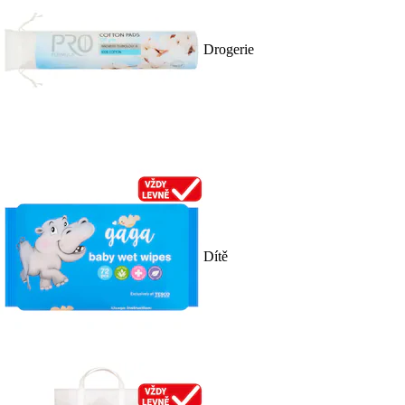
Drogerie
Dítě