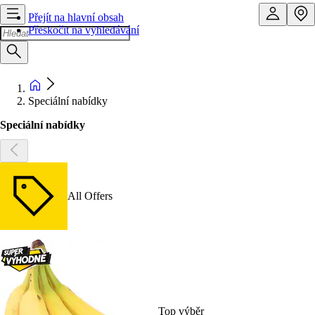
Přejít na hlavní obsah
Přeskočit na vyhledávání
Speciální nabídky
Speciální nabídky
All Offers
Top výběr