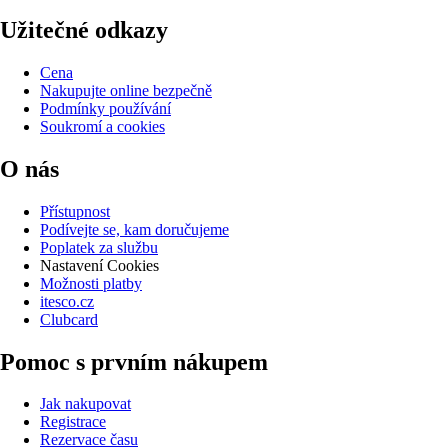
Užitečné odkazy
Cena
Nakupujte online bezpečně
Podmínky používání
Soukromí a cookies
O nás
Přístupnost
Podívejte se, kam doručujeme
Poplatek za službu
Nastavení Cookies
Možnosti platby
itesco.cz
Clubcard
Pomoc s prvním nákupem
Jak nakupovat
Registrace
Rezervace času