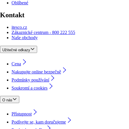
Oblíbené
Kontakt
itesco.cz
Zákaznické centrum - 800 222 555
Naše obchody
Užitečné odkazy
Cena
Nakupujte online bezpečně
Podmínky používání
Soukromí a cookies
O nás
Přístupnost
Podívejte se, kam doručujeme