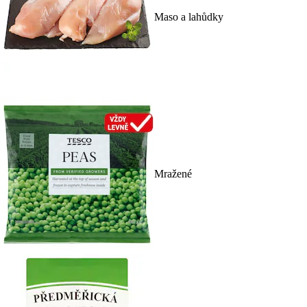
Maso a lahůdky
Mražené