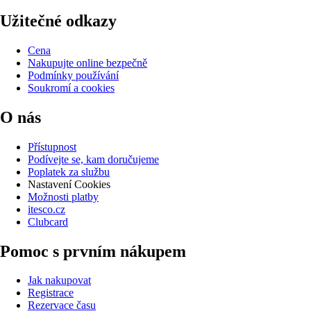
Užitečné odkazy
Cena
Nakupujte online bezpečně
Podmínky používání
Soukromí a cookies
O nás
Přístupnost
Podívejte se, kam doručujeme
Poplatek za službu
Nastavení Cookies
Možnosti platby
itesco.cz
Clubcard
Pomoc s prvním nákupem
Jak nakupovat
Registrace
Rezervace času