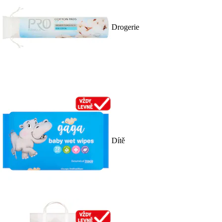
Drogerie
Dítě