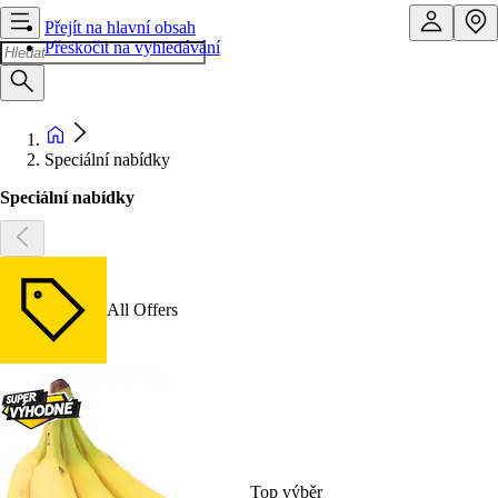
Přejít na hlavní obsah
Přeskočit na vyhledávání
Speciální nabídky
Speciální nabídky
All Offers
Top výběr