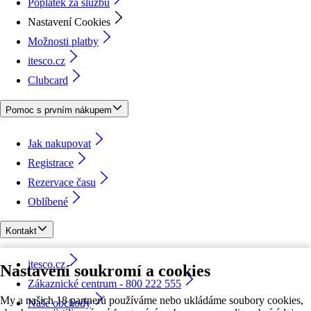
Poplatek za službu
Nastavení Cookies
Možnosti platby
itesco.cz
Clubcard
Pomoc s prvním nákupem
Jak nakupovat
Registrace
Rezervace času
Oblíbené
Kontakt
itesco.cz
Nastavení soukromí a cookies
Zákaznické centrum - 800 222 555
My a našich 18 partnerů používáme nebo ukládáme soubory cookies,
Naše obchody