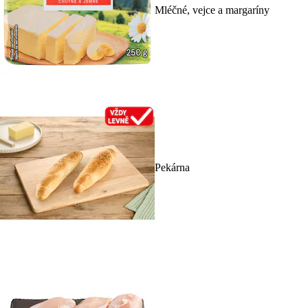
Mléčné, vejce a margaríny
Pekárna