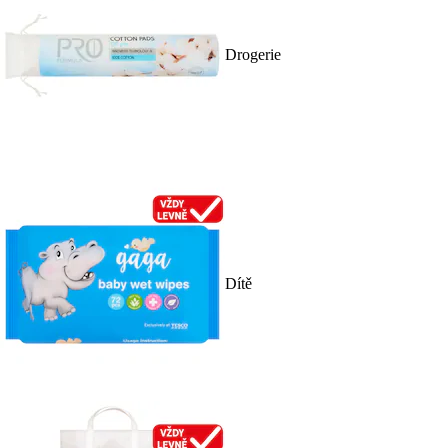
Drogerie
Dítě