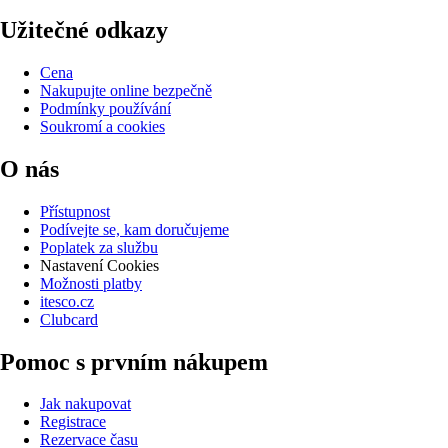
Užitečné odkazy
Cena
Nakupujte online bezpečně
Podmínky používání
Soukromí a cookies
O nás
Přístupnost
Podívejte se, kam doručujeme
Poplatek za službu
Nastavení Cookies
Možnosti platby
itesco.cz
Clubcard
Pomoc s prvním nákupem
Jak nakupovat
Registrace
Rezervace času