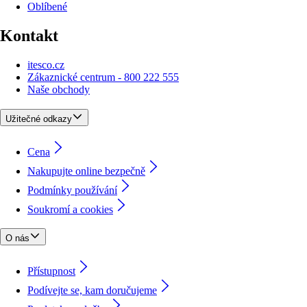
Oblíbené
Kontakt
itesco.cz
Zákaznické centrum - 800 222 555
Naše obchody
Užitečné odkazy
Cena
Nakupujte online bezpečně
Podmínky používání
Soukromí a cookies
O nás
Přístupnost
Podívejte se, kam doručujeme