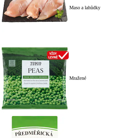
Maso a lahůdky
Mražené