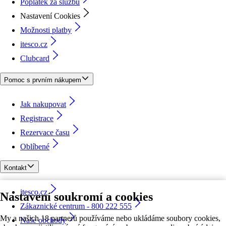
Poplatek za službu
Nastavení Cookies
Možnosti platby
itesco.cz
Clubcard
Pomoc s prvním nákupem
Jak nakupovat
Registrace
Rezervace času
Oblíbené
Kontakt
itesco.cz
Nastavení soukromí a cookies
Zákaznické centrum - 800 222 555
My a našich 18 partnerů používáme nebo ukládáme soubory cookies,
Naše obchody