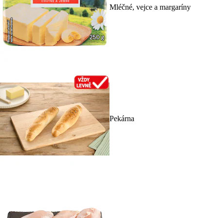
Mléčné, vejce a margaríny
Pekárna