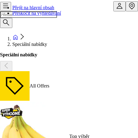
Přejít na hlavní obsah
Přeskočit na vyhledávání
Speciální nabídky
Speciální nabídky
All Offers
Top výběr