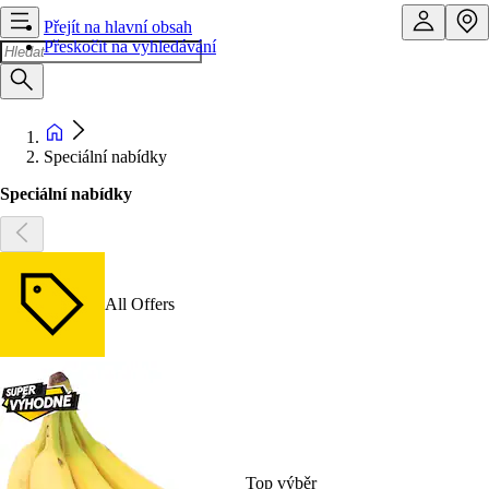
Přejít na hlavní obsah
Přeskočit na vyhledávání
Speciální nabídky
Speciální nabídky
All Offers
Top výběr