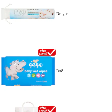
Drogerie
Dítě