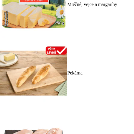
Mléčné, vejce a margaríny
Pekárna