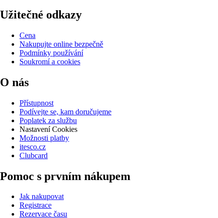
Užitečné odkazy
Cena
Nakupujte online bezpečně
Podmínky používání
Soukromí a cookies
O nás
Přístupnost
Podívejte se, kam doručujeme
Poplatek za službu
Nastavení Cookies
Možnosti platby
itesco.cz
Clubcard
Pomoc s prvním nákupem
Jak nakupovat
Registrace
Rezervace času