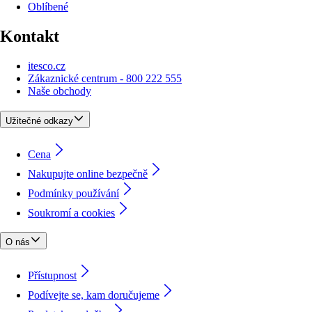
Oblíbené
Kontakt
itesco.cz
Zákaznické centrum - 800 222 555
Naše obchody
Užitečné odkazy
Cena
Nakupujte online bezpečně
Podmínky používání
Soukromí a cookies
O nás
Přístupnost
Podívejte se, kam doručujeme