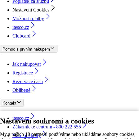
Poplatek za službu
Nastavení Cookies
Možnosti platby
itesco.cz
Clubcard
Pomoc s prvním nákupem
Jak nakupovat
Registrace
Rezervace času
Oblíbené
Kontakt
itesco.cz
Nastavení soukromí a cookies
Zákaznické centrum - 800 222 555
My a našich 18 partnerů používáme nebo ukládáme soubory cookies,
Naše obchody