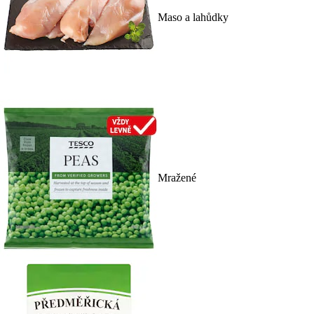
Maso a lahůdky
Mražené