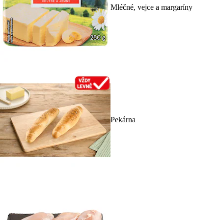
Mléčné, vejce a margaríny
Pekárna