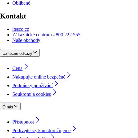
Oblíbené
Kontakt
itesco.cz
Zákaznické centrum - 800 222 555
Naše obchody
Užitečné odkazy
Cena
Nakupujte online bezpečně
Podmínky používání
Soukromí a cookies
O nás
Přístupnost
Podívejte se, kam doručujeme