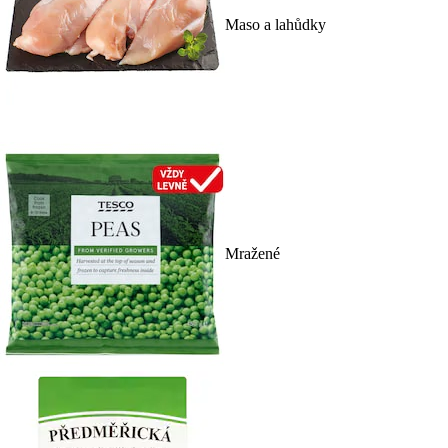
Maso a lahůdky
Mražené