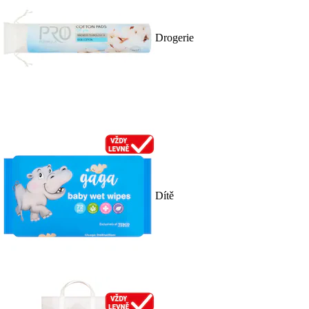
Drogerie
Dítě