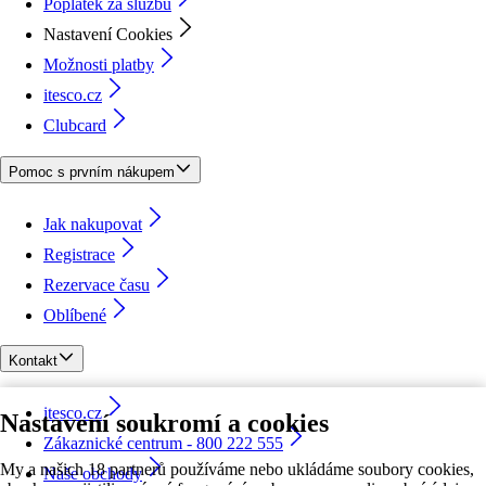
Poplatek za službu
Nastavení Cookies
Možnosti platby
itesco.cz
Clubcard
Pomoc s prvním nákupem
Jak nakupovat
Registrace
Rezervace času
Oblíbené
Kontakt
itesco.cz
Nastavení soukromí a cookies
Zákaznické centrum - 800 222 555
My a našich 18 partnerů používáme nebo ukládáme soubory cookies,
Naše obchody