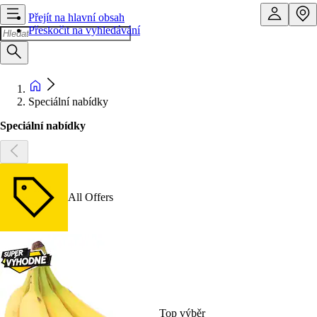
Přejít na hlavní obsah
Přeskočit na vyhledávání
Speciální nabídky
Speciální nabídky
All Offers
Top výběr