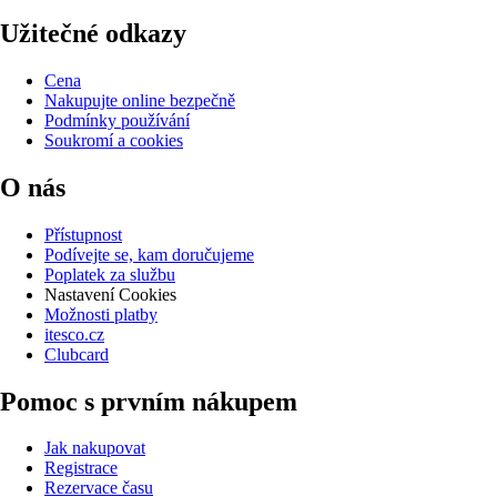
Užitečné odkazy
Cena
Nakupujte online bezpečně
Podmínky používání
Soukromí a cookies
O nás
Přístupnost
Podívejte se, kam doručujeme
Poplatek za službu
Nastavení Cookies
Možnosti platby
itesco.cz
Clubcard
Pomoc s prvním nákupem
Jak nakupovat
Registrace
Rezervace času