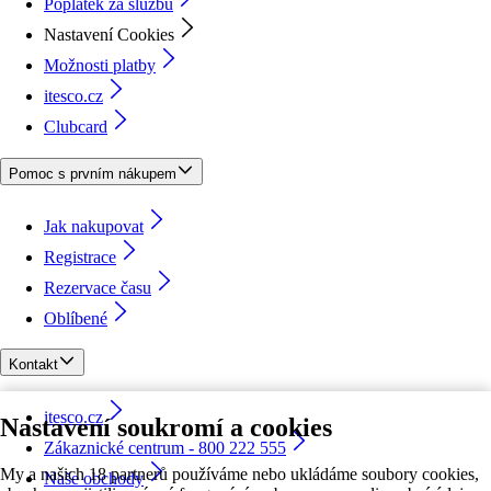
Poplatek za službu
Nastavení Cookies
Možnosti platby
itesco.cz
Clubcard
Pomoc s prvním nákupem
Jak nakupovat
Registrace
Rezervace času
Oblíbené
Kontakt
itesco.cz
Nastavení soukromí a cookies
Zákaznické centrum - 800 222 555
My a našich 18 partnerů používáme nebo ukládáme soubory cookies,
Naše obchody