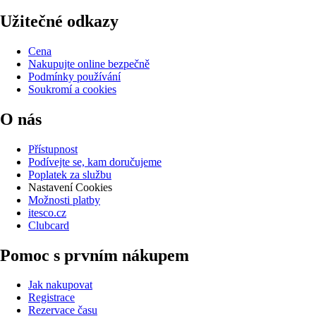
Užitečné odkazy
Cena
Nakupujte online bezpečně
Podmínky používání
Soukromí a cookies
O nás
Přístupnost
Podívejte se, kam doručujeme
Poplatek za službu
Nastavení Cookies
Možnosti platby
itesco.cz
Clubcard
Pomoc s prvním nákupem
Jak nakupovat
Registrace
Rezervace času