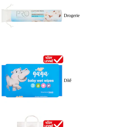
Drogerie
Dítě