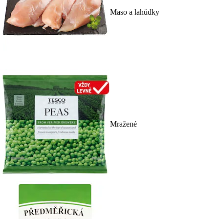
Maso a lahůdky
Mražené