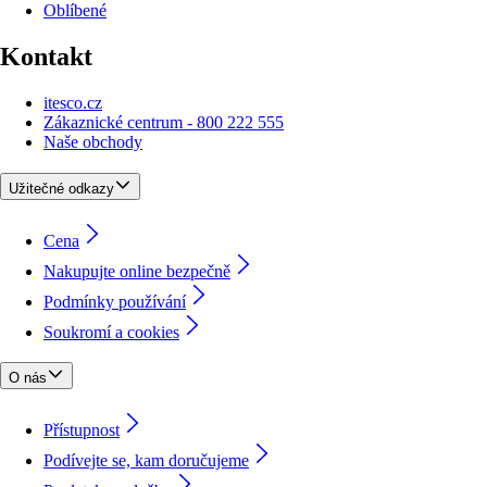
Oblíbené
Kontakt
itesco.cz
Zákaznické centrum - 800 222 555
Naše obchody
Užitečné odkazy
Cena
Nakupujte online bezpečně
Podmínky používání
Soukromí a cookies
O nás
Přístupnost
Podívejte se, kam doručujeme