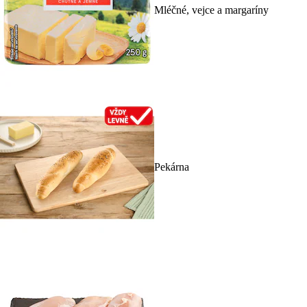
Mléčné, vejce a margaríny
Pekárna