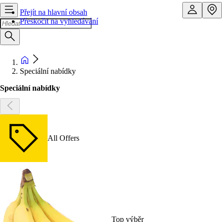
Přejít na hlavní obsah
Přeskočit na vyhledávání
Speciální nabídky
Speciální nabídky
All Offers
Top výběr