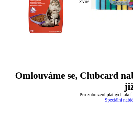
Zvíře
Omlouváme se, Clubcard nabíd
ji
Pro zobrazení platných akcí 
Speciální nabí