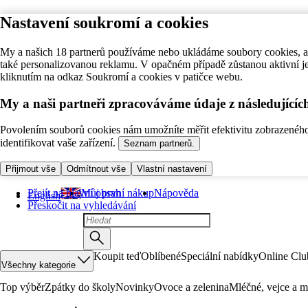
Nastavení soukromí a cookies
My a našich 18 partnerů používáme nebo ukládáme soubory cookies, ab
také personalizovanou reklamu. V opačném případě zůstanou aktivní j
kliknutím na odkaz Soukromí a cookies v patičce webu.
My a naši partneři zpracováváme údaje z následující
Povolením souborů cookies nám umožníte měřit efektivitu zobrazeného o
identifikovat vaše zařízení.
Seznam partnerů.
Přijmout vše
Odmítnout vše
Vlastní nastavení
Přejít na hlavní obsah
Můj první nákup
Nápověda
English
Přeskočit na vyhledávání
Koupit teď
Oblíbené
Speciální nabídky
Online Clu
Všechny kategorie
Top výběr
Zpátky do školy
Novinky
Ovoce a zelenina
Mléčné, vejce a m