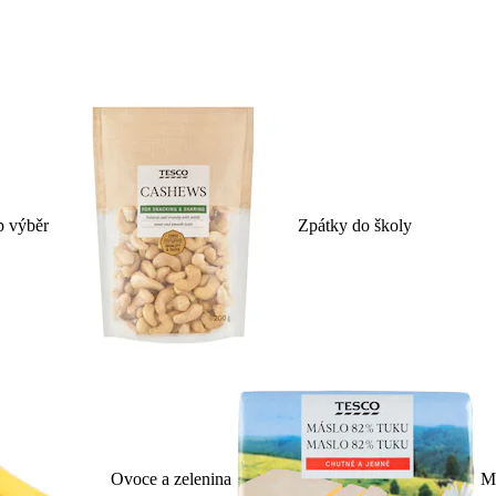
p výběr
Zpátky do školy
Ovoce a zelenina
Ml