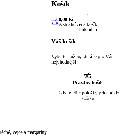
Košík
0,00 Kč
Aktuální cena košíku
0,00 Kč
Aktuální cena košíku
Pokladna
Váš košík
Vyberte službu, která je pro Vás
nejvhodnější
Prázdný košík
Tady uvidíte položky přidané do
košíku
éčné, vejce a margaríny