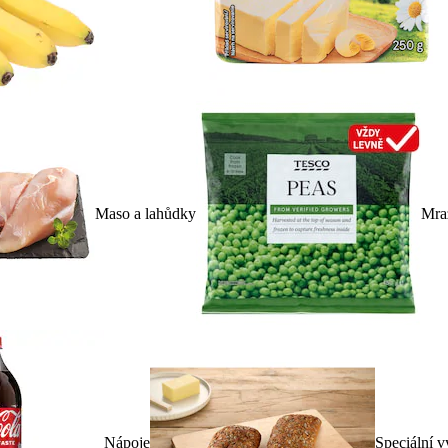
Maso a lahůdky
Mra
Nápoje
Speciální v