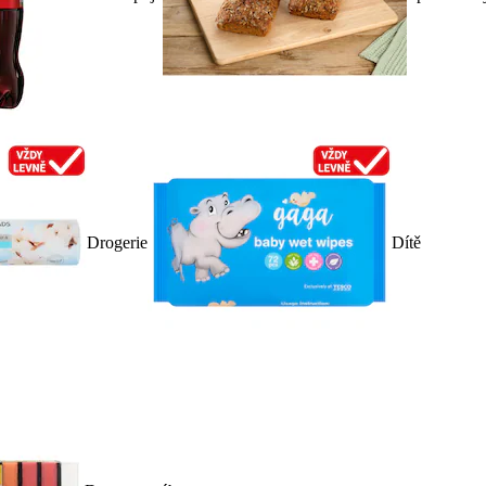
Drogerie
Dítě