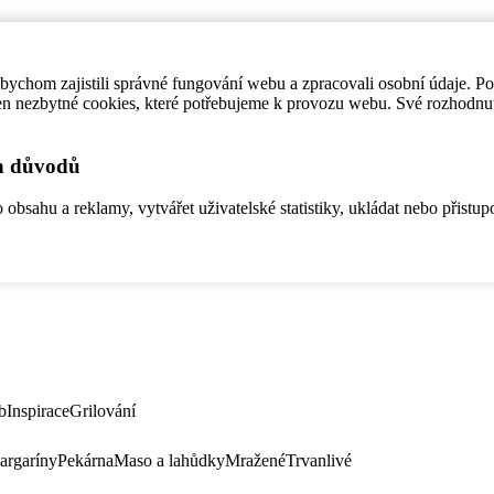
ychom zajistili správné fungování webu a zpracovali osobní údaje. P
en nezbytné cookies, které potřebujeme k provozu webu. Své rozhodnu
ch důvodů
bsahu a reklamy, vytvářet uživatelské statistiky, ukládat nebo přistup
b
Inspirace
Grilování
argaríny
Pekárna
Maso a lahůdky
Mražené
Trvanlivé