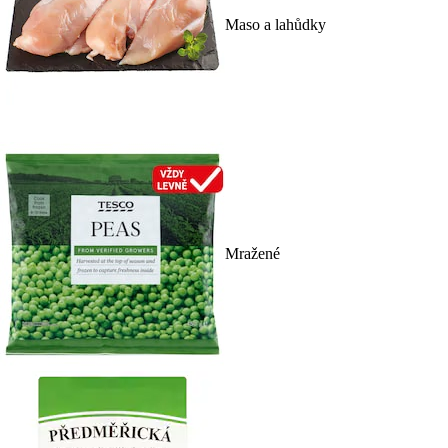
Maso a lahůdky
Mražené