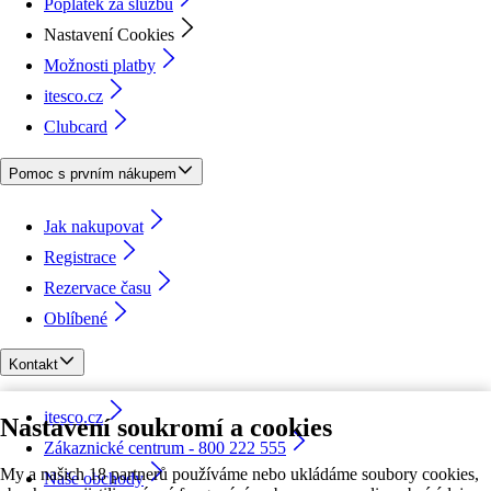
Poplatek za službu
Nastavení Cookies
Možnosti platby
itesco.cz
Clubcard
Pomoc s prvním nákupem
Jak nakupovat
Registrace
Rezervace času
Oblíbené
Kontakt
itesco.cz
Nastavení soukromí a cookies
Zákaznické centrum - 800 222 555
My a našich 18 partnerů používáme nebo ukládáme soubory cookies,
Naše obchody