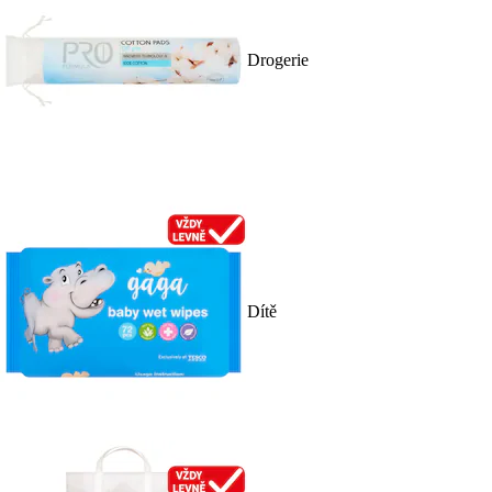
Drogerie
Dítě