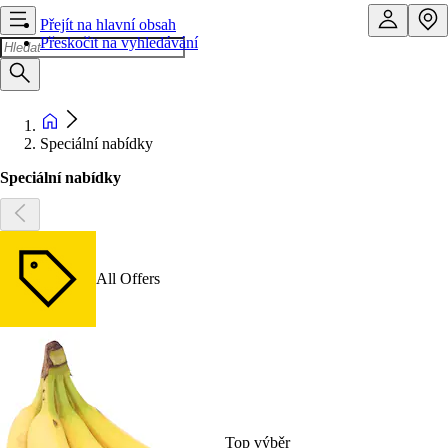
Přejít na hlavní obsah
Přeskočit na vyhledávání
Speciální nabídky
Speciální nabídky
All Offers
Top výběr