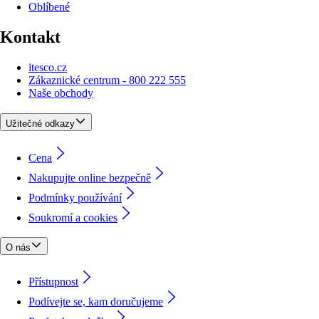
Oblíbené
Kontakt
itesco.cz
Zákaznické centrum - 800 222 555
Naše obchody
Užitečné odkazy
Cena
Nakupujte online bezpečně
Podmínky používání
Soukromí a cookies
O nás
Přístupnost
Podívejte se, kam doručujeme