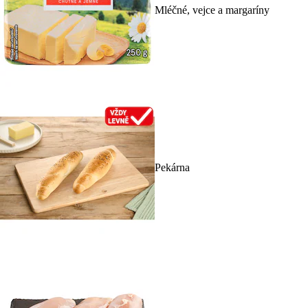
Mléčné, vejce a margaríny
Pekárna