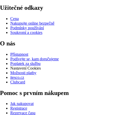
Užitečné odkazy
Cena
Nakupujte online bezpečně
Podmínky používání
Soukromí a cookies
O nás
Přístupnost
Podívejte se, kam doručujeme
Poplatek za službu
Nastavení Cookies
Možnosti platby
itesco.cz
Clubcard
Pomoc s prvním nákupem
Jak nakupovat
Registrace
Rezervace času