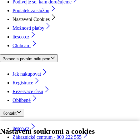
Podívejte se, kam doručujeme
Poplatek za službu
Nastavení Cookies
Možnosti platby
itesco.cz
Clubcard
Pomoc s prvním nákupem
Jak nakupovat
Registrace
Rezervace času
Oblíbené
Kontakt
itesco.cz
Nastavení soukromí a cookies
Zákaznické centrum - 800 222 555