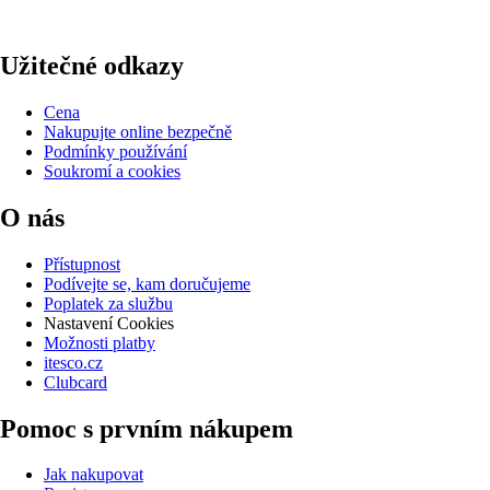
Užitečné odkazy
Cena
Nakupujte online bezpečně
Podmínky používání
Soukromí a cookies
O nás
Přístupnost
Podívejte se, kam doručujeme
Poplatek za službu
Nastavení Cookies
Možnosti platby
itesco.cz
Clubcard
Pomoc s prvním nákupem
Jak nakupovat