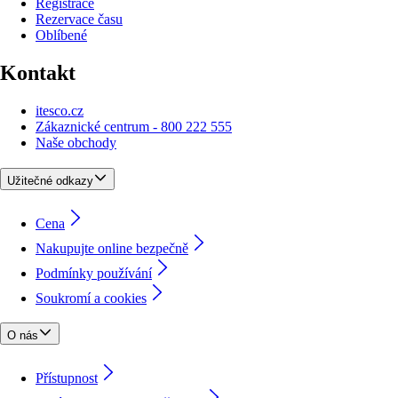
Registrace
Rezervace času
Oblíbené
Kontakt
itesco.cz
Zákaznické centrum - 800 222 555
Naše obchody
Užitečné odkazy
Cena
Nakupujte online bezpečně
Podmínky používání
Soukromí a cookies
O nás
Přístupnost