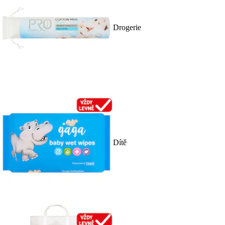
Drogerie
Dítě