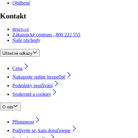
Oblíbené
Kontakt
itesco.cz
Zákaznické centrum - 800 222 555
Naše obchody
Užitečné odkazy
Cena
Nakupujte online bezpečně
Podmínky používání
Soukromí a cookies
O nás
Přístupnost
Podívejte se, kam doručujeme