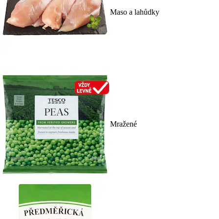
Maso a lahůdky
Mražené