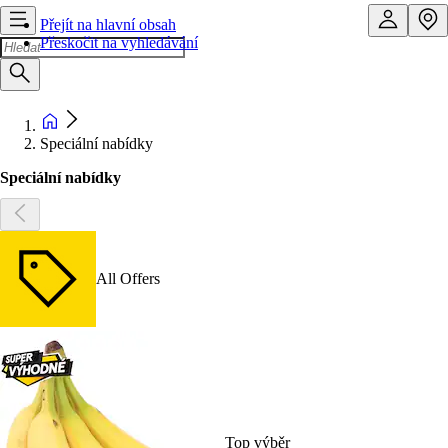
Přejít na hlavní obsah
Přeskočit na vyhledávání
Speciální nabídky
Speciální nabídky
All Offers
Top výběr