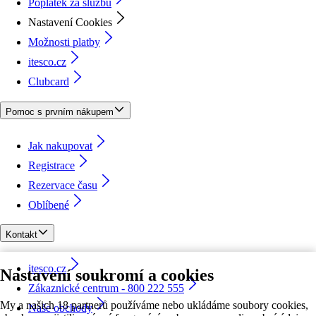
Poplatek za službu
Nastavení Cookies
Možnosti platby
itesco.cz
Clubcard
Pomoc s prvním nákupem
Jak nakupovat
Registrace
Rezervace času
Oblíbené
Kontakt
itesco.cz
Nastavení soukromí a cookies
Zákaznické centrum - 800 222 555
My a našich 18 partnerů používáme nebo ukládáme soubory cookies,
Naše obchody