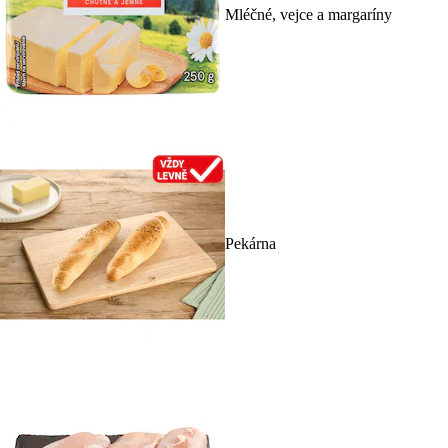
Mléčné, vejce a margaríny
Pekárna