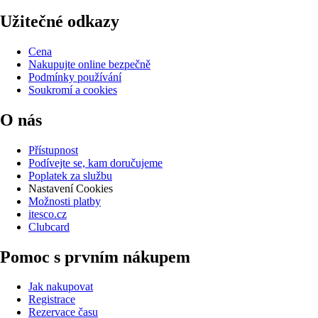
Užitečné odkazy
Cena
Nakupujte online bezpečně
Podmínky používání
Soukromí a cookies
O nás
Přístupnost
Podívejte se, kam doručujeme
Poplatek za službu
Nastavení Cookies
Možnosti platby
itesco.cz
Clubcard
Pomoc s prvním nákupem
Jak nakupovat
Registrace
Rezervace času