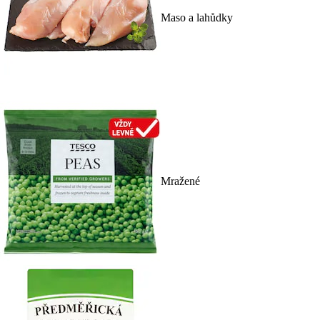
Maso a lahůdky
Mražené