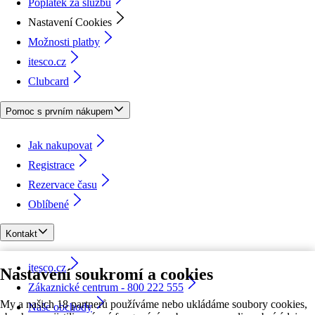
Poplatek za službu
Nastavení Cookies
Možnosti platby
itesco.cz
Clubcard
Pomoc s prvním nákupem
Jak nakupovat
Registrace
Rezervace času
Oblíbené
Kontakt
itesco.cz
Nastavení soukromí a cookies
Zákaznické centrum - 800 222 555
My a našich 18 partnerů používáme nebo ukládáme soubory cookies,
Naše obchody