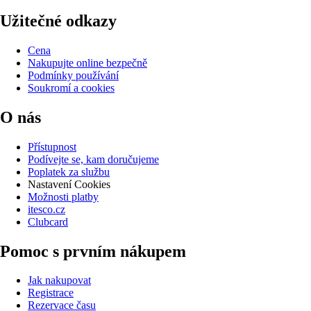
Užitečné odkazy
Cena
Nakupujte online bezpečně
Podmínky používání
Soukromí a cookies
O nás
Přístupnost
Podívejte se, kam doručujeme
Poplatek za službu
Nastavení Cookies
Možnosti platby
itesco.cz
Clubcard
Pomoc s prvním nákupem
Jak nakupovat
Registrace
Rezervace času