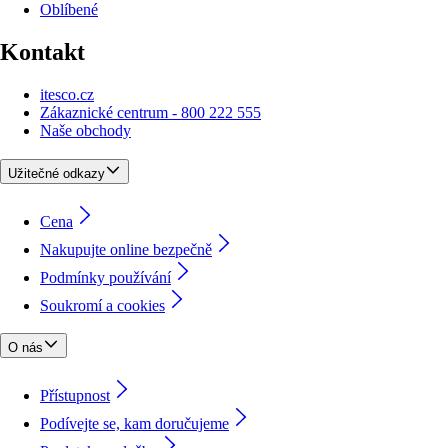
Oblíbené
Kontakt
itesco.cz
Zákaznické centrum - 800 222 555
Naše obchody
Užitečné odkazy
Cena
Nakupujte online bezpečně
Podmínky používání
Soukromí a cookies
O nás
Přístupnost
Podívejte se, kam doručujeme