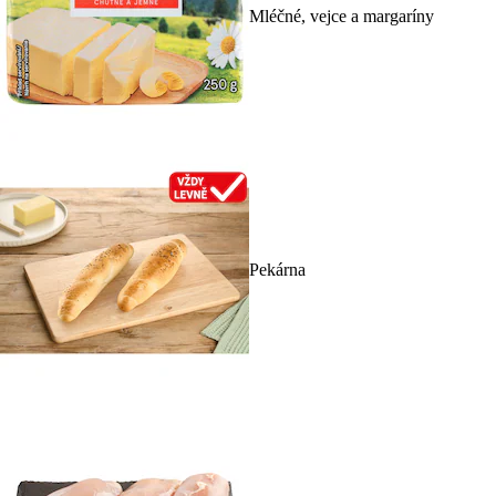
Mléčné, vejce a margaríny
Pekárna