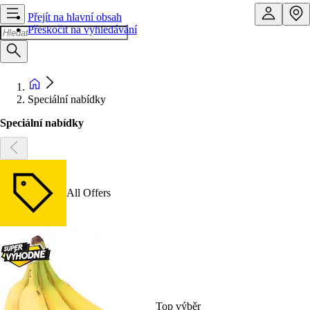
Přejít na hlavní obsah
Přeskočit na vyhledávání
Speciální nabídky
Speciální nabídky
All Offers
Top výběr