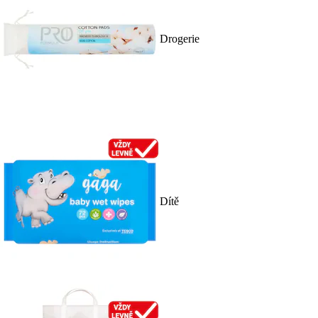
Drogerie
Dítě