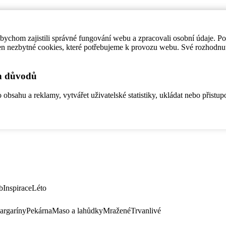
ychom zajistili správné fungování webu a zpracovali osobní údaje. P
en nezbytné cookies, které potřebujeme k provozu webu. Své rozhodnu
ch důvodů
bsahu a reklamy, vytvářet uživatelské statistiky, ukládat nebo přistup
b
Inspirace
Léto
argaríny
Pekárna
Maso a lahůdky
Mražené
Trvanlivé