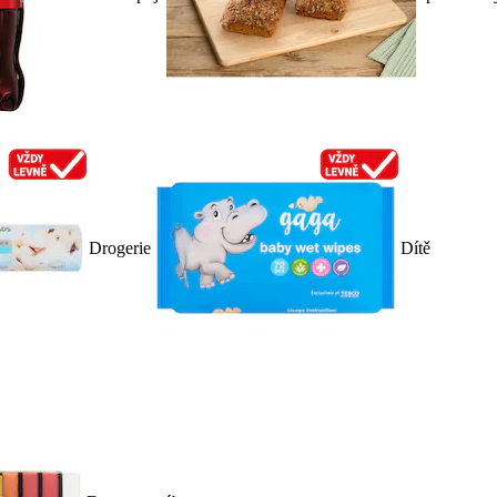
Drogerie
Dítě