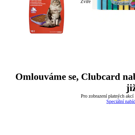
Zvíře
Omlouváme se, Clubcard nabíd
ji
Pro zobrazení platných akcí 
Speciální nabí