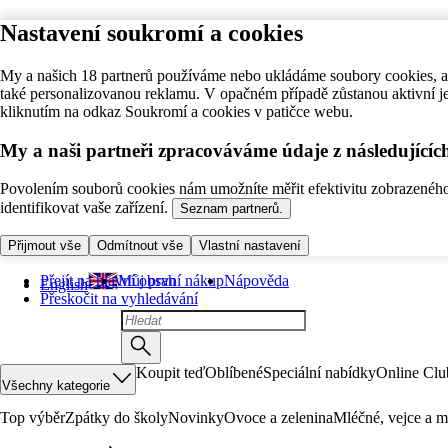
Nastavení soukromí a cookies
My a našich 18 partnerů používáme nebo ukládáme soubory cookies, ab
také personalizovanou reklamu. V opačném případě zůstanou aktivní j
kliknutím na odkaz Soukromí a cookies v patičce webu.
My a naši partneři zpracováváme údaje z následující
Povolením souborů cookies nám umožníte měřit efektivitu zobrazeného o
identifikovat vaše zařízení.
Seznam partnerů.
Přijmout vše
Odmítnout vše
Vlastní nastavení
Přejít na hlavní obsah
Můj první nákup
Nápověda
English
Přeskočit na vyhledávání
Koupit teď
Oblíbené
Speciální nabídky
Online Clu
Všechny kategorie
Top výběr
Zpátky do školy
Novinky
Ovoce a zelenina
Mléčné, vejce a m