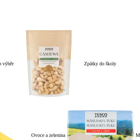
p výběr
Zpátky do školy
Ovoce a zelenina
Ml