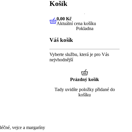
Košík
0,00 Kč
Aktuální cena košíku
0,00 Kč
Aktuální cena košíku
Pokladna
Váš košík
Vyberte službu, která je pro Vás
nejvhodnější
Prázdný košík
Tady uvidíte položky přidané do
košíku
éčné, vejce a margaríny