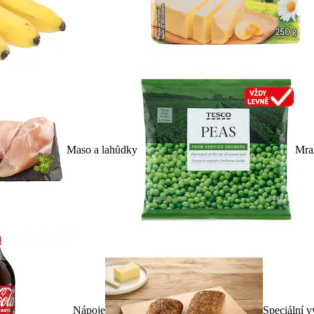
Maso a lahůdky
Mra
Nápoje
Speciální v