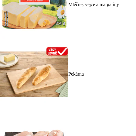
Mléčné, vejce a margaríny
Pekárna