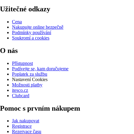
Užitečné odkazy
Cena
Nakupujte online bezpečně
Podmínky používání
Soukromí a cookies
O nás
Přístupnost
Podívejte se, kam doručujeme
Poplatek za službu
Nastavení Cookies
Možnosti platby
itesco.cz
Clubcard
Pomoc s prvním nákupem
Jak nakupovat
Registrace
Rezervace času