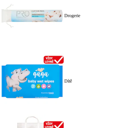
Drogerie
Dítě