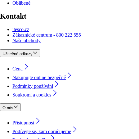
Oblíbené
Kontakt
itesco.cz
Zákaznické centrum - 800 222 555
Naše obchody
Užitečné odkazy
Cena
Nakupujte online bezpečně
Podmínky používání
Soukromí a cookies
O nás
Přístupnost
Podívejte se, kam doručujeme