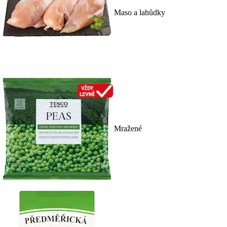
Maso a lahůdky
Mražené