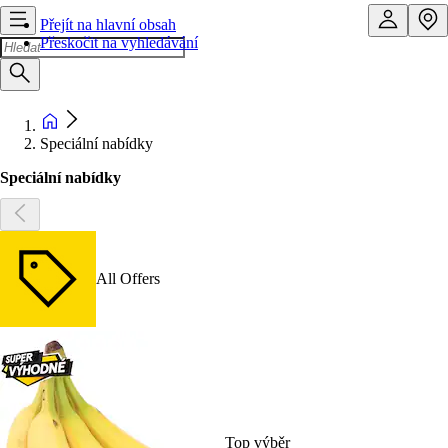
Přejít na hlavní obsah
Přeskočit na vyhledávání
Speciální nabídky
Speciální nabídky
All Offers
Top výběr