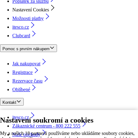
Poplatek za službu
Nastavení Cookies
Možnosti platby
itesco.cz
Clubcard
Pomoc s prvním nákupem
Jak nakupovat
Registrace
Rezervace času
Oblíbené
Kontakt
itesco.cz
Nastavení soukromí a cookies
Zákaznické centrum - 800 222 555
My a našich 18 partnerů používáme nebo ukládáme soubory cookies,
Naše obchody