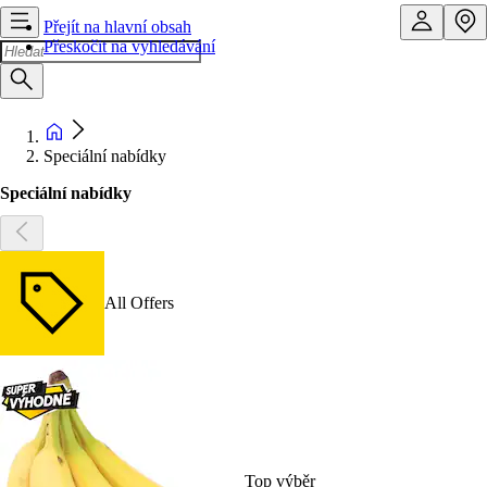
Přejít na hlavní obsah
Přeskočit na vyhledávání
Speciální nabídky
Speciální nabídky
All Offers
Top výběr