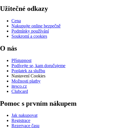
Užitečné odkazy
Cena
Nakupujte online bezpečně
Podmínky používání
Soukromí a cookies
O nás
Přístupnost
Podívejte se, kam doručujeme
Poplatek za službu
Nastavení Cookies
Možnosti platby
itesco.cz
Clubcard
Pomoc s prvním nákupem
Jak nakupovat
Registrace
Rezervace času