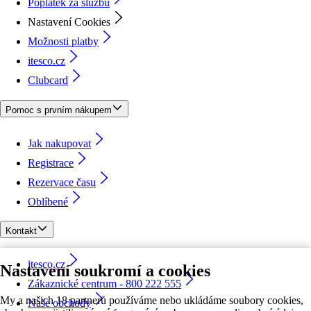
Poplatek za službu
Nastavení Cookies
Možnosti platby
itesco.cz
Clubcard
Pomoc s prvním nákupem
Jak nakupovat
Registrace
Rezervace času
Oblíbené
Kontakt
itesco.cz
Nastavení soukromí a cookies
Zákaznické centrum - 800 222 555
My a našich 18 partnerů používáme nebo ukládáme soubory cookies,
Naše obchody