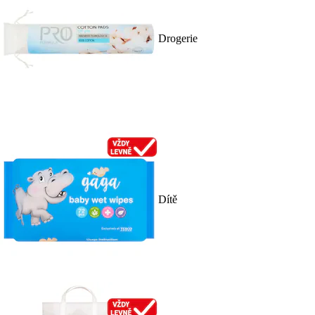
Drogerie
Dítě