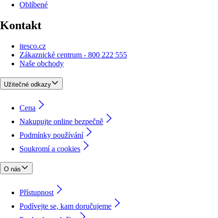
Oblíbené
Kontakt
itesco.cz
Zákaznické centrum - 800 222 555
Naše obchody
Užitečné odkazy
Cena
Nakupujte online bezpečně
Podmínky používání
Soukromí a cookies
O nás
Přístupnost
Podívejte se, kam doručujeme