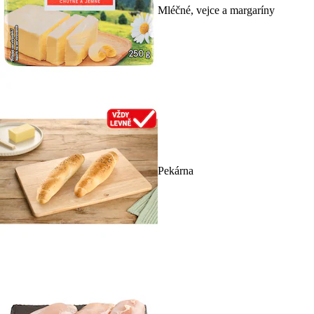
Mléčné, vejce a margaríny
Pekárna