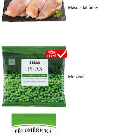
Maso a lahůdky
Mražené