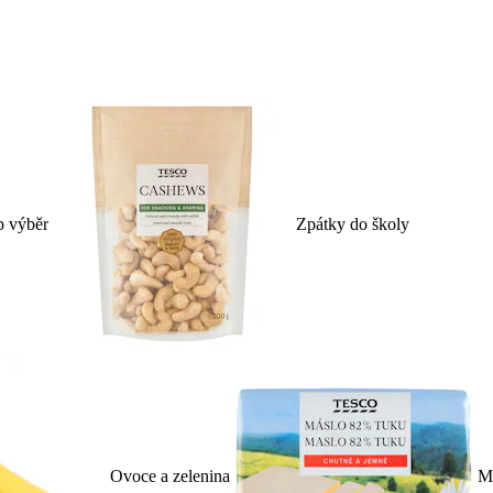
p výběr
Zpátky do školy
Ovoce a zelenina
Ml