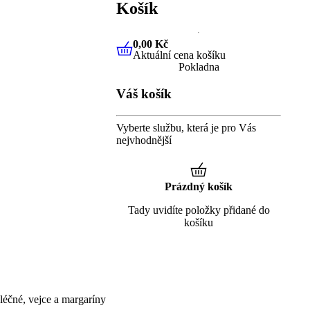
Košík
0,00 Kč
Aktuální cena košíku
0,00 Kč
Aktuální cena košíku
Pokladna
Váš košík
Vyberte službu, která je pro Vás
nejvhodnější
Prázdný košík
Tady uvidíte položky přidané do
košíku
éčné, vejce a margaríny