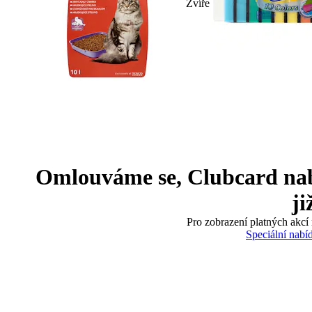
Zvíře
Omlouváme se, Clubcard nabíd
ji
Pro zobrazení platných akcí 
Speciální nabí