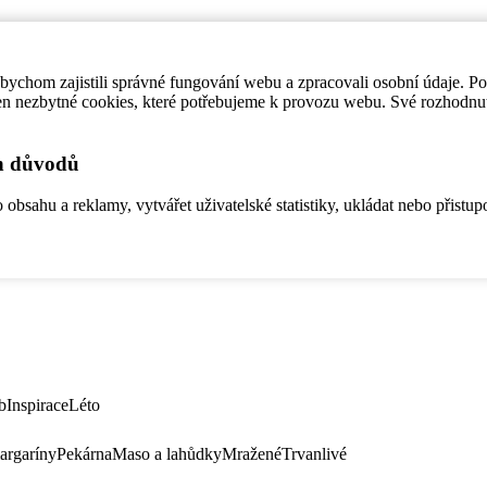
ychom zajistili správné fungování webu a zpracovali osobní údaje. P
en nezbytné cookies, které potřebujeme k provozu webu. Své rozhodnu
ch důvodů
bsahu a reklamy, vytvářet uživatelské statistiky, ukládat nebo přistup
b
Inspirace
Léto
argaríny
Pekárna
Maso a lahůdky
Mražené
Trvanlivé