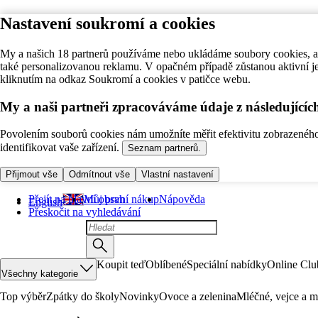
Nastavení soukromí a cookies
My a našich 18 partnerů používáme nebo ukládáme soubory cookies, ab
také personalizovanou reklamu. V opačném případě zůstanou aktivní j
kliknutím na odkaz Soukromí a cookies v patičce webu.
My a naši partneři zpracováváme údaje z následující
Povolením souborů cookies nám umožníte měřit efektivitu zobrazeného o
identifikovat vaše zařízení.
Seznam partnerů.
Přijmout vše
Odmítnout vše
Vlastní nastavení
Přejít na hlavní obsah
Můj první nákup
Nápověda
English
Přeskočit na vyhledávání
Koupit teď
Oblíbené
Speciální nabídky
Online Clu
Všechny kategorie
Top výběr
Zpátky do školy
Novinky
Ovoce a zelenina
Mléčné, vejce a m