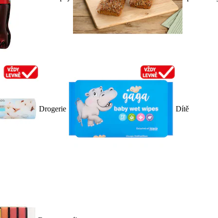
Drogerie
Dítě