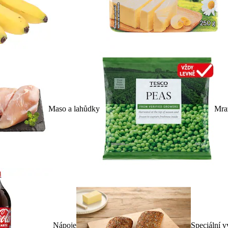
Maso a lahůdky
Mra
Nápoje
Speciální v