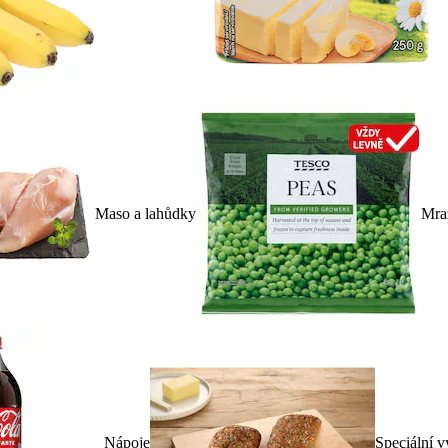
Maso a lahůdky
Mra
Nápoje
Speciální v