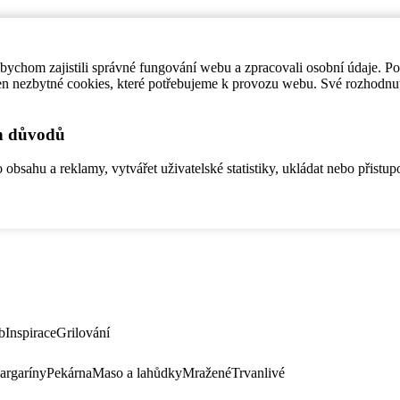
ychom zajistili správné fungování webu a zpracovali osobní údaje. P
en nezbytné cookies, které potřebujeme k provozu webu. Své rozhodnu
ch důvodů
bsahu a reklamy, vytvářet uživatelské statistiky, ukládat nebo přistup
b
Inspirace
Grilování
argaríny
Pekárna
Maso a lahůdky
Mražené
Trvanlivé