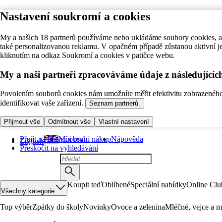
Nastavení soukromí a cookies
My a našich 18 partnerů používáme nebo ukládáme soubory cookies, ab
také personalizovanou reklamu. V opačném případě zůstanou aktivní j
kliknutím na odkaz Soukromí a cookies v patičce webu.
My a naši partneři zpracováváme údaje z následující
Povolením souborů cookies nám umožníte měřit efektivitu zobrazeného o
identifikovat vaše zařízení.
Seznam partnerů.
Přijmout vše
Odmítnout vše
Vlastní nastavení
Přejít na hlavní obsah
Můj první nákup
Nápověda
English
Přeskočit na vyhledávání
Koupit teď
Oblíbené
Speciální nabídky
Online Clu
Všechny kategorie
Top výběr
Zpátky do školy
Novinky
Ovoce a zelenina
Mléčné, vejce a m