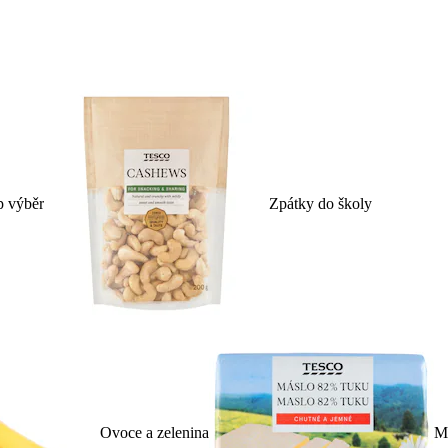
p výběr
Zpátky do školy
Ovoce a zelenina
Ml