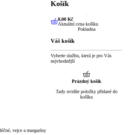
Košík
0,00 Kč
Aktuální cena košíku
0,00 Kč
Aktuální cena košíku
Pokladna
Váš košík
Vyberte službu, která je pro Vás
nejvhodnější
Prázdný košík
Tady uvidíte položky přidané do
košíku
éčné, vejce a margaríny