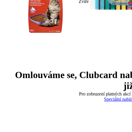
Zvíře
Omlouváme se, Clubcard nabíd
ji
Pro zobrazení platných akcí 
Speciální nabí