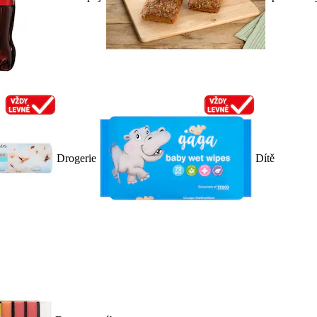
Drogerie
Dítě