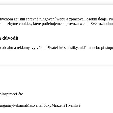
ychom zajistili správné fungování webu a zpracovali osobní údaje. P
en nezbytné cookies, které potřebujeme k provozu webu. Své rozhodnu
ch důvodů
bsahu a reklamy, vytvářet uživatelské statistiky, ukládat nebo přistup
b
Inspirace
Léto
argaríny
Pekárna
Maso a lahůdky
Mražené
Trvanlivé