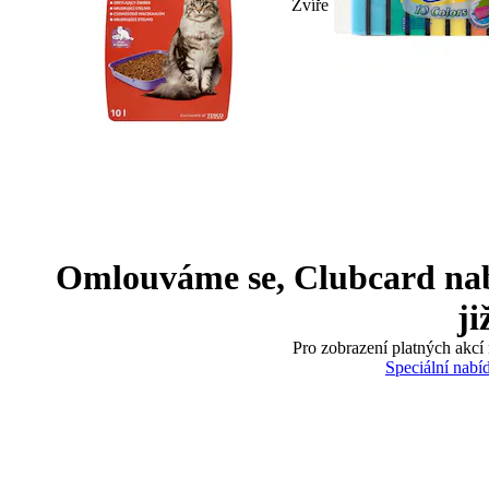
Zvíře
Omlouváme se, Clubcard nabíd
ji
Pro zobrazení platných akcí 
Speciální nabí