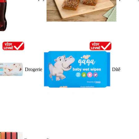
Drogerie
Dítě