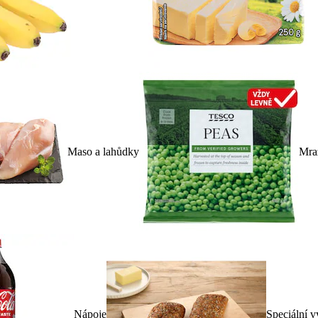
Maso a lahůdky
Mra
Nápoje
Speciální v