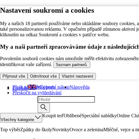
Nastavení soukromí a cookies
My a našich 18 partnerů používáme nebo ukládáme soubory cookies, ab
také personalizovanou reklamu. V opačném případě zůstanou aktivní j
kliknutím na odkaz Soukromí a cookies v patičce webu.
My a naši partneři zpracováváme údaje z následující
Povolením souborů cookies nám umožníte měřit efektivitu zobrazeného o
identifikovat vaše zařízení.
Seznam partnerů.
Přijmout vše
Odmítnout vše
Vlastní nastavení
Přejít na hlavní obsah
Můj první nákup
Nápověda
English
Přeskočit na vyhledávání
Koupit teď
Oblíbené
Speciální nabídky
Online Clu
Všechny kategorie
Top výběr
Zpátky do školy
Novinky
Ovoce a zelenina
Mléčné, vejce a m