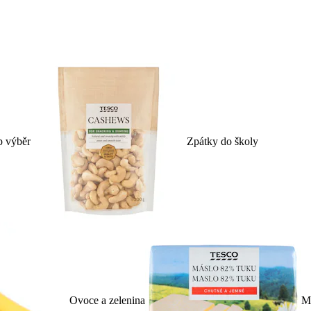
p výběr
Zpátky do školy
Ovoce a zelenina
Ml