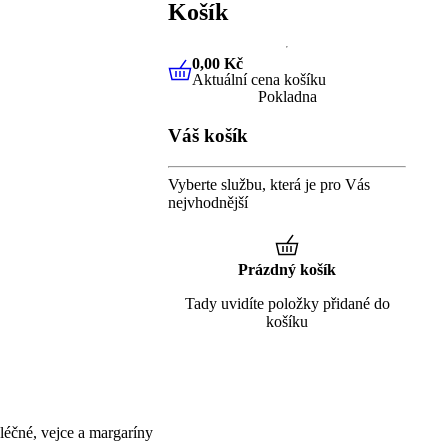
Košík
0,00 Kč
Aktuální cena košíku
0,00 Kč
Aktuální cena košíku
Pokladna
Váš košík
Vyberte službu, která je pro Vás
nejvhodnější
Prázdný košík
Tady uvidíte položky přidané do
košíku
éčné, vejce a margaríny