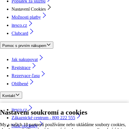
Poplatek za službu
Nastavení Cookies
Možnosti platby
itesco.cz
Clubcard
Pomoc s prvním nákupem
Jak nakupovat
Registrace
Rezervace času
Oblíbené
Kontakt
itesco.cz
Nastavení soukromí a cookies
Zákaznické centrum - 800 222 555
My a našich 18 partnerů používáme nebo ukládáme soubory cookies,
Naše obchody