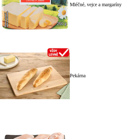
Mléčné, vejce a margaríny
Pekárna