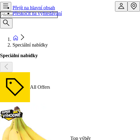
Přejít na hlavní obsah
Přeskočit na vyhledávání
Speciální nabídky
Speciální nabídky
All Offers
Top výběr