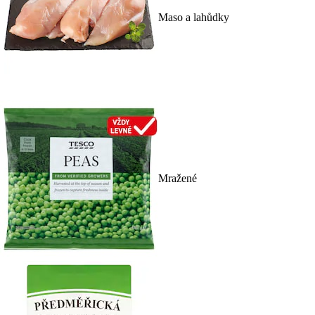
Maso a lahůdky
Mražené