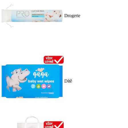
Drogerie
Dítě