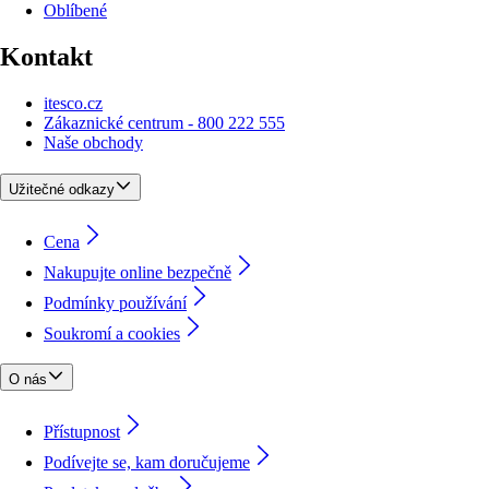
Oblíbené
Kontakt
itesco.cz
Zákaznické centrum - 800 222 555
Naše obchody
Užitečné odkazy
Cena
Nakupujte online bezpečně
Podmínky používání
Soukromí a cookies
O nás
Přístupnost
Podívejte se, kam doručujeme