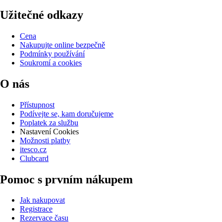
Užitečné odkazy
Cena
Nakupujte online bezpečně
Podmínky používání
Soukromí a cookies
O nás
Přístupnost
Podívejte se, kam doručujeme
Poplatek za službu
Nastavení Cookies
Možnosti platby
itesco.cz
Clubcard
Pomoc s prvním nákupem
Jak nakupovat
Registrace
Rezervace času