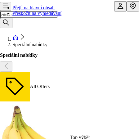
Přejít na hlavní obsah
Přeskočit na vyhledávání
Speciální nabídky
Speciální nabídky
All Offers
Top výběr