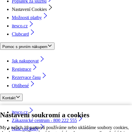
Poplatek za službu
Nastavení Cookies
Možnosti platby
itesco.cz
Clubcard
Pomoc s prvním nákupem
Jak nakupovat
Registrace
Rezervace času
Oblíbené
Kontakt
itesco.cz
Nastavení soukromí a cookies
Zákaznické centrum - 800 222 555
My a našich 18 partnerů používáme nebo ukládáme soubory cookies,
Naše obchody