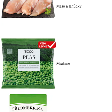
Maso a lahůdky
Mražené