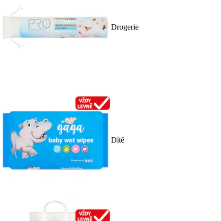
Drogerie
Dítě