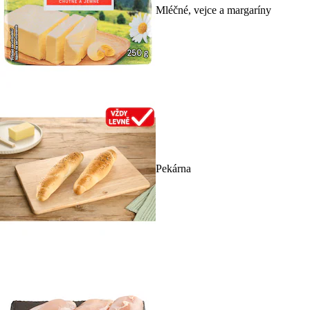
Mléčné, vejce a margaríny
Pekárna