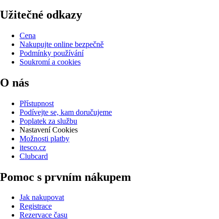
Užitečné odkazy
Cena
Nakupujte online bezpečně
Podmínky používání
Soukromí a cookies
O nás
Přístupnost
Podívejte se, kam doručujeme
Poplatek za službu
Nastavení Cookies
Možnosti platby
itesco.cz
Clubcard
Pomoc s prvním nákupem
Jak nakupovat
Registrace
Rezervace času