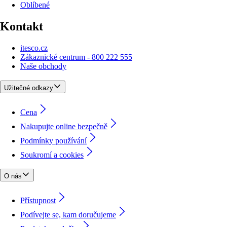
Oblíbené
Kontakt
itesco.cz
Zákaznické centrum - 800 222 555
Naše obchody
Užitečné odkazy
Cena
Nakupujte online bezpečně
Podmínky používání
Soukromí a cookies
O nás
Přístupnost
Podívejte se, kam doručujeme