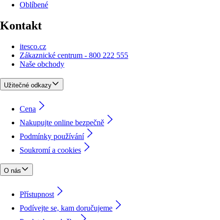
Oblíbené
Kontakt
itesco.cz
Zákaznické centrum - 800 222 555
Naše obchody
Užitečné odkazy
Cena
Nakupujte online bezpečně
Podmínky používání
Soukromí a cookies
O nás
Přístupnost
Podívejte se, kam doručujeme