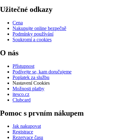
Užitečné odkazy
Cena
Nakupujte online bezpečně
Podmínky používání
Soukromí a cookies
O nás
Přístupnost
Podívejte se, kam doručujeme
Poplatek za službu
Nastavení Cookies
Možnosti platby
itesco.cz
Clubcard
Pomoc s prvním nákupem
Jak nakupovat
Registrace
Rezervace času