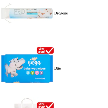
Drogerie
Dítě