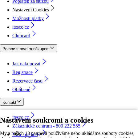
Poplatek za službu
Nastavení Cookies
Možnosti platby
itesco.cz
Clubcard
Pomoc s prvním nákupem
Jak nakupovat
Registrace
Rezervace času
Oblíbené
Kontakt
itesco.cz
Nastavení soukromí a cookies
Zákaznické centrum - 800 222 555
My a našich 18 partnerů používáme nebo ukládáme soubory cookies,
Naše obchody