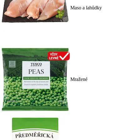
Maso a lahůdky
Mražené