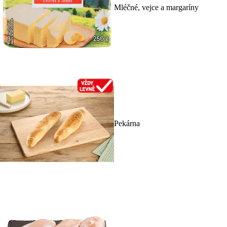
Mléčné, vejce a margaríny
Pekárna