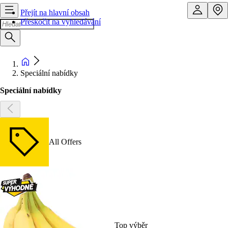
Přejít na hlavní obsah
Přeskočit na vyhledávání
Speciální nabídky
Speciální nabídky
All Offers
Top výběr