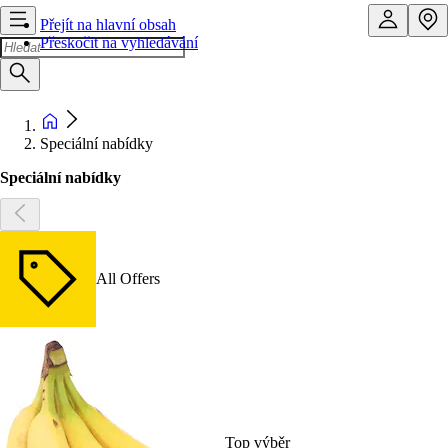
Přejít na hlavní obsah
Přeskočit na vyhledávání
Speciální nabídky
Speciální nabídky
All Offers
Top výběr