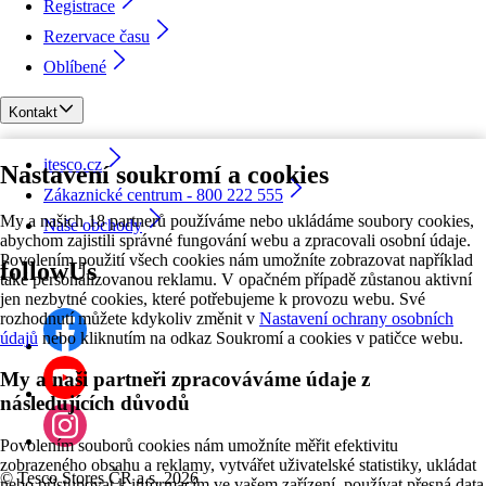
Registrace
Rezervace času
Oblíbené
Kontakt
itesco.cz
Nastavení soukromí a cookies
Zákaznické centrum - 800 222 555
My a našich 18 partnerů používáme nebo ukládáme soubory cookies,
Naše obchody
abychom zajistili správné fungování webu a zpracovali osobní údaje.
Povolením použití všech cookies nám umožníte zobrazovat například
followUs
také personalizovanou reklamu. V opačném případě zůstanou aktivní
jen nezbytné cookies, které potřebujeme k provozu webu. Své
rozhodnutí můžete kdykoliv změnit v
Nastavení ochrany osobních
údajů
nebo kliknutím na odkaz Soukromí a cookies v patičce webu.
My a naši partneři zpracováváme údaje z
následujících důvodů
Povolením souborů cookies nám umožníte měřit efektivitu
zobrazeného obsahu a reklamy, vytvářet uživatelské statistiky, ukládat
©
Tesco Stores ČR a.s. 2026
nebo přistupovat k informacím ve vašem zařízení, používat přesná data