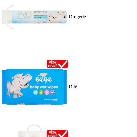
Drogerie
Dítě