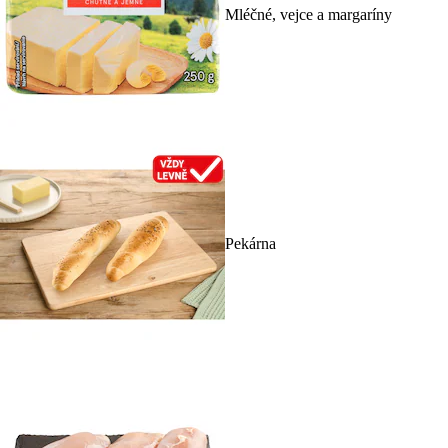
Mléčné, vejce a margaríny
Pekárna