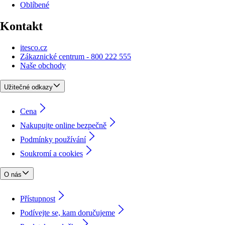
Oblíbené
Kontakt
itesco.cz
Zákaznické centrum - 800 222 555
Naše obchody
Užitečné odkazy
Cena
Nakupujte online bezpečně
Podmínky používání
Soukromí a cookies
O nás
Přístupnost
Podívejte se, kam doručujeme