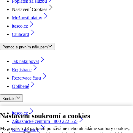
Poplatek za službu
Nastavení Cookies
Možnosti platby
itesco.cz
Clubcard
Pomoc s prvním nákupem
Jak nakupovat
Registrace
Rezervace času
Oblíbené
Kontakt
itesco.cz
Nastavení soukromí a cookies
Zákaznické centrum - 800 222 555
My a našich 18 partnerů používáme nebo ukládáme soubory cookies,
Naše obchody