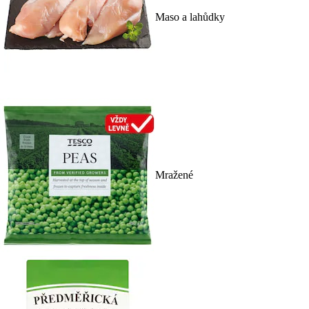
Maso a lahůdky
Mražené