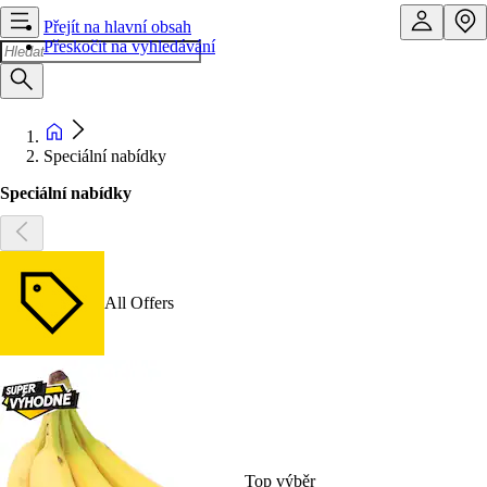
Přejít na hlavní obsah
Přeskočit na vyhledávání
Speciální nabídky
Speciální nabídky
All Offers
Top výběr