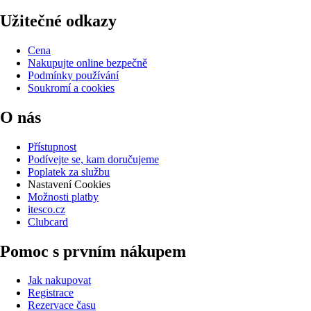
Užitečné odkazy
Cena
Nakupujte online bezpečně
Podmínky používání
Soukromí a cookies
O nás
Přístupnost
Podívejte se, kam doručujeme
Poplatek za službu
Nastavení Cookies
Možnosti platby
itesco.cz
Clubcard
Pomoc s prvním nákupem
Jak nakupovat
Registrace
Rezervace času