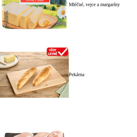
Mléčné, vejce a margaríny
Pekárna