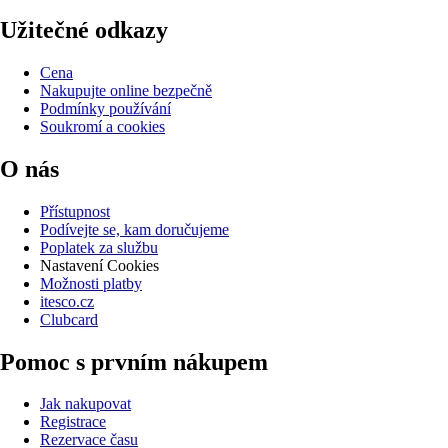
Užitečné odkazy
Cena
Nakupujte online bezpečně
Podmínky používání
Soukromí a cookies
O nás
Přístupnost
Podívejte se, kam doručujeme
Poplatek za službu
Nastavení Cookies
Možnosti platby
itesco.cz
Clubcard
Pomoc s prvním nákupem
Jak nakupovat
Registrace
Rezervace času