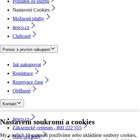
Poplatek za službu
Nastavení Cookies
Možnosti platby
itesco.cz
Clubcard
Pomoc s prvním nákupem
Jak nakupovat
Registrace
Rezervace času
Oblíbené
Kontakt
itesco.cz
Nastavení soukromí a cookies
Zákaznické centrum - 800 222 555
My a našich 18 partnerů používáme nebo ukládáme soubory cookies,
Naše obchody