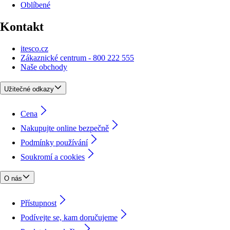
Oblíbené
Kontakt
itesco.cz
Zákaznické centrum - 800 222 555
Naše obchody
Užitečné odkazy
Cena
Nakupujte online bezpečně
Podmínky používání
Soukromí a cookies
O nás
Přístupnost
Podívejte se, kam doručujeme