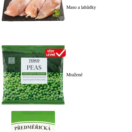
Maso a lahůdky
Mražené