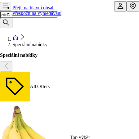
Přejít na hlavní obsah
Přeskočit na vyhledávání
Speciální nabídky
Speciální nabídky
All Offers
Top výběr