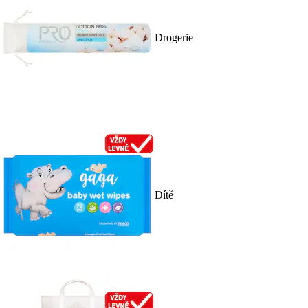
Drogerie
Dítě